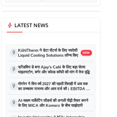
bolt
LATEST NEWS
KühlTherm ने डेटा सेंटर्स के लिए स्वदेशी
flash_on
NEW
Liquid Cooling Solutions लॉन्च किए
फ्रेंडशिप डे बना Ajay’s Café के लिए बड़ा सेल्स
flash_on
माइलस्टोन, बर्गर और कोल्ड कॉफी की मांग में तेज वृद्धि
मोरपेन ने वित्त वर्ष 2027 की पहली तिमाही में अब तक
flash_on
का उच्चतम राजस्व और आय दर्ज की। EBITDA में
207% और PAT में 394% की वृद्धि हुई। सीडीएमओ
कार्यक्रम ने पुरंतया व्यावसायीक चरण में प्रवेश किया
AI-सक्षम मार्केटिंग लीडर्स की अगली पीढ़ी तैयार करने
flash_on
के लिए MICA और Komerz के बीच साझेदारी