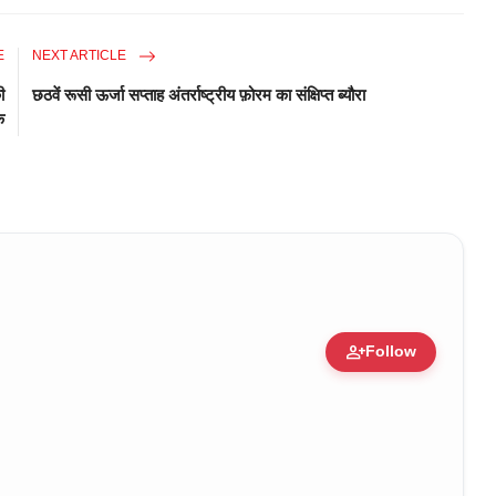
E
NEXT ARTICLE
ी
छठवें रूसी ऊर्जा सप्ताह अंतर्राष्ट्रीय फ़ोरम का संक्षिप्त ब्यौरा
क
person_add
Follow
ure • 30 Mar, 2026