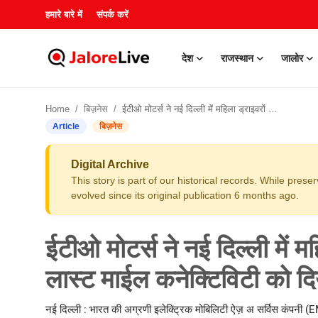
हमारे बारे में
संपर्क करें
देश
राजस्थान
जालोर
हमारे बारे में
Home
बिज़नेस
ईटीओ मोटर्स ने नई दिल्ली में महिला ड्राइवरों को सशक्त बनाकर लास्ट माईल कनेक्टिविटी को दिया नया आयाम
संपर्क करें
Article
बिज़नेस
देश
Digital Archive
This story is part of our historical records. While pres
राजस्थान
evolved since its original publication 6 months ago.
जालोर
ईटीओ मोटर्स ने नई दिल्ली में 
खेल
लास्ट माईल कनेक्टिविटी को द
शिक्षा
नई दिल्ली : भारत की अग्रणी इलेक्ट्रिक मोबिलिटी ऐज़ अ सर्विस कंपनी (