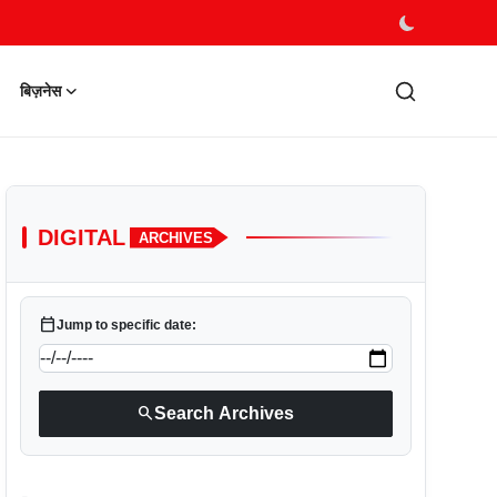
बिज़नेस
DIGITAL
ARCHIVES
calendar_today
Jump to specific date:
search
Search Archives