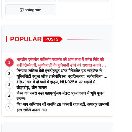
Instagram
POPULAR
POSTS
भारतीय एमेच्योर बॉक्सिंग महासंघ की आम सभा में उमेश सिंह को
1
बड़ी ज़िम्मेदारी, मुक्केबाज़ी के बुनियादी ढांचे को सशक्त बनाने का
वादा
लिंग्यास ललिता देवी इंस्टीट्यूट ऑफ मैनेजमेंट एंड साइंसेज ने
2
यूनिवर्सिटी स्कूल ऑफ इकोनॉमिक्स, ब्रातिस्लावा, स्लोवाकिया के
साथ अकादमिक पत्रिकाओं में प्रकाशन रणनीतियों पर एक
वेड़िया गांव में दो पक्षों में झड़प, NH-925A पर वाहनों में
3
दिवसीय कार्यशाला का आयोजन किया
तोड़फोड़; तीन घायल
विश्व का सबसे बड़ा महामृत्युंजय यंत्र: प्रयागराज में भूमि पूजन
4
संपन्न
गिव-अप अभियान की अवधि 28 फरवरी तक बढ़ी, अपात्र लाभार्थी
5
हटा सकेंगे अपना नाम