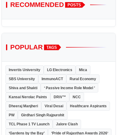
RECOMMENDED
POSTS
POPULAR
TAGS
Invertis University
LG Electronics
Mica
SBS University
ImmunoACT
Rural Economy
Shiva and Shakti
‘ Passive Income Role Model ’
Kansai Nerolac Paints
DRiV™
NCC
Dheeraj Manjheri
Viral Desai
Healthcare Aspirants
PW
Girdhari Singh Rajpurohit
TCL Phase 1 TV Launch
Jalore Clash
‘Gardens by the Bay’
‘Pride of Rajasthan Awards 2026‘