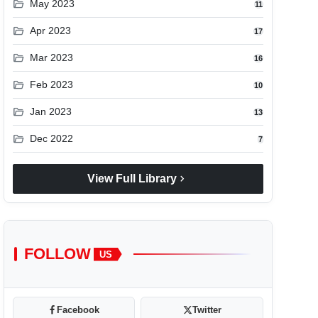
folder_open
May 2023
11
folder_open
Apr 2023
17
folder_open
Mar 2023
16
folder_open
Feb 2023
10
folder_open
Jan 2023
13
folder_open
Dec 2022
7
chevron_right
View Full Library
FOLLOW
US
Facebook
Twitter