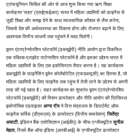
ट्रांसयूनियन सिबिल की ओर से आज शुरू किया गया ऋण शिक्षा
कार्यक्रम 'सहर' (एसईएचईआर) भारत में महिला उद्यमियों को फ़ाइनेंस से
जुड़ी शिक्षा और समझ देने के साथ व्यावसायिक कौशल से लैस करेगा,
जिससे देश की अर्थव्यवस्था का विकास होगा और रोजगार बढ़ाने के लिए
आवश्यक वित्तीय साधनों तक पहुंचने में मदद मिलेगी।
वूमन एंटरप्रेन्योरशिप प्लेटफॉर्म (डब्ल्यूईपी) नीति आयोग द्वारा विकसित
एक पब्लिक-प्राइवेट पार्टनरशिप प्लेटफॉर्म है और इसका उद्देश्य भारत में
महिला उद्यमियों के लिए एक इकोसिस्टम तैयार करना है। यह कार्यक्रम
डब्ल्यूईपी के फाइनेंसिंग वूमेन कोलैबोरेटिव (एफडब्ल्यूसी) का हिस्सा है, जो
महिला उद्यमियों के लिए फाइनेंस तक पहुंच में तेजी लाने के उद्देश्य से अपनी
तरह की नई पहल है। सहर कार्यक्रम का शुभारंभ वूमन एंटरप्रेन्योरशिप
प्लेटफॉर्म (डब्ल्यूईपी) की मिशन डायरेक्टर और नीति आयोग की प्रिंसिपल
इकोनॉमिक एडवाइजर
अन्ना
रॉय
ने वित्त मंत्रालय के डिपार्टमेंट ऑफ
फाइनेंस सर्विस (डीएफएस) के डायरेक्टर (वित्तीय समावेशन)
जितेंद्र
असाटी
, इंडियन बैंक एसोसिएशन (आईबीए) के चीफ एग्जीक्यूटिव
सुनील
मेहता
, रिजर्व बैंक ऑफ इंडिया (आरबीआई) के एग्जीक्यूटिव डायरेक्टर