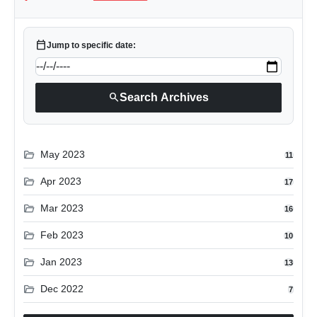
calendar_today
Jump to specific date:
search
Search Archives
folder_open
May 2023
11
folder_open
Apr 2023
17
folder_open
Mar 2023
16
folder_open
Feb 2023
10
folder_open
Jan 2023
13
folder_open
Dec 2022
7