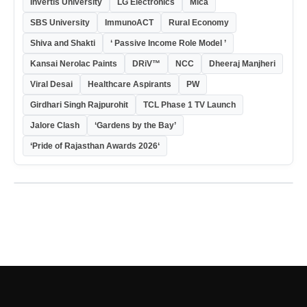
Invertis University
LG Electronics
Mica
SBS University
ImmunoACT
Rural Economy
Shiva and Shakti
‘ Passive Income Role Model ’
Kansai Nerolac Paints
DRiV™
NCC
Dheeraj Manjheri
Viral Desai
Healthcare Aspirants
PW
Girdhari Singh Rajpurohit
TCL Phase 1 TV Launch
Jalore Clash
‘Gardens by the Bay’
‘Pride of Rajasthan Awards 2026‘