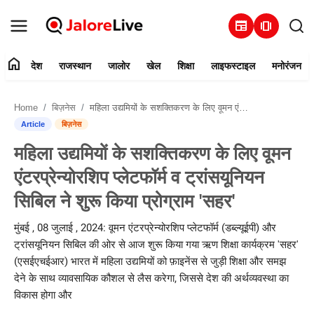
newspaper
amp_stories
home
देश
राजस्थान
जालोर
खेल
शिक्षा
लाइफस्टाइल
मनोरंजन
हमारे बारे में
Home
बिज़नेस
महिला उद्यमियों के सशक्तिकरण के लिए वूमन एंटरप्रेन्योरशिप प्लेटफॉर्म व ट्रांसयूनियन सिबिल ने शुरू किया प्रोग्राम 'सहर'
संपर्क करें
Article
बिज़नेस
महिला उद्यमियों के सशक्तिकरण के लिए वूमन
देश
एंटरप्रेन्योरशिप प्लेटफॉर्म व ट्रांसयूनियन
राजस्थान
सिबिल ने शुरू किया प्रोग्राम 'सहर'
जालोर
मुंबई , 08 जुलाई , 2024: वूमन एंटरप्रेन्योरशिप प्लेटफॉर्म (डब्ल्यूईपी) और
ट्रांसयूनियन सिबिल की ओर से आज शुरू किया गया ऋण शिक्षा कार्यक्रम 'सहर'
खेल
(एसईएचईआर) भारत में महिला उद्यमियों को फ़ाइनेंस से जुड़ी शिक्षा और समझ
देने के साथ व्यावसायिक कौशल से लैस करेगा, जिससे देश की अर्थव्यवस्था का
शिक्षा
विकास होगा और