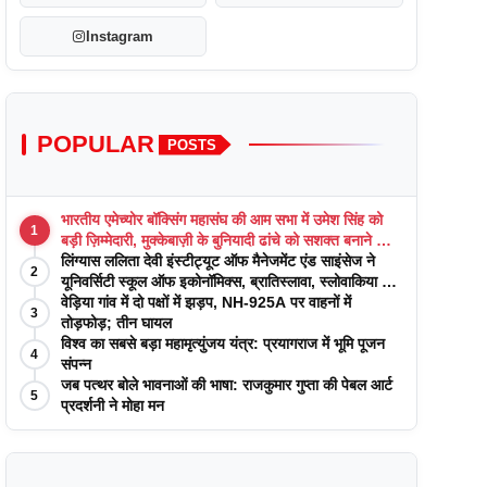
Instagram
POPULAR
POSTS
भारतीय एमेच्योर बॉक्सिंग महासंघ की आम सभा में उमेश सिंह को
1
बड़ी ज़िम्मेदारी, मुक्केबाज़ी के बुनियादी ढांचे को सशक्त बनाने का
वादा
लिंग्यास ललिता देवी इंस्टीट्यूट ऑफ मैनेजमेंट एंड साइंसेज ने
2
यूनिवर्सिटी स्कूल ऑफ इकोनॉमिक्स, ब्रातिस्लावा, स्लोवाकिया के
साथ अकादमिक पत्रिकाओं में प्रकाशन रणनीतियों पर एक
वेड़िया गांव में दो पक्षों में झड़प, NH-925A पर वाहनों में
3
दिवसीय कार्यशाला का आयोजन किया
तोड़फोड़; तीन घायल
विश्व का सबसे बड़ा महामृत्युंजय यंत्र: प्रयागराज में भूमि पूजन
4
संपन्न
जब पत्थर बोले भावनाओं की भाषा: राजकुमार गुप्ता की पेबल आर्ट
5
प्रदर्शनी ने मोहा मन