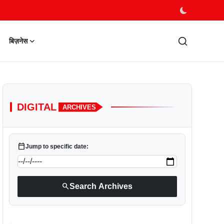
बिज़नेस
DIGITAL
ARCHIVES
calendar_today
Jump to specific date:
search
Search Archives