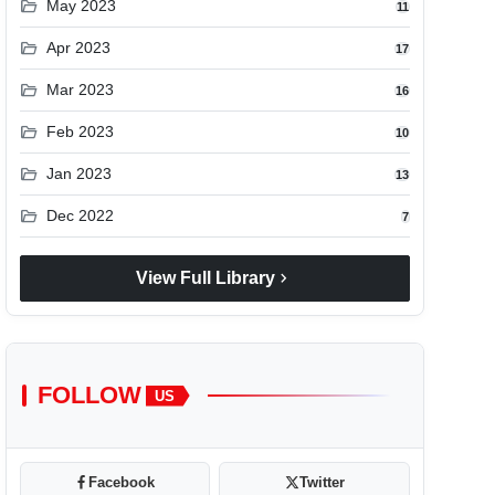
folder_open
May 2023
11
folder_open
Apr 2023
17
folder_open
Mar 2023
16
folder_open
Feb 2023
10
folder_open
Jan 2023
13
folder_open
Dec 2022
7
chevron_right
View Full Library
FOLLOW
US
Facebook
Twitter