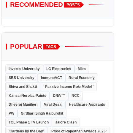
RECOMMENDED
POSTS
POPULAR
TAGS
Invertis University
LG Electronics
Mica
SBS University
ImmunoACT
Rural Economy
Shiva and Shakti
‘ Passive Income Role Model ’
Kansai Nerolac Paints
DRiV™
NCC
Dheeraj Manjheri
Viral Desai
Healthcare Aspirants
PW
Girdhari Singh Rajpurohit
TCL Phase 1 TV Launch
Jalore Clash
‘Gardens by the Bay’
‘Pride of Rajasthan Awards 2026‘