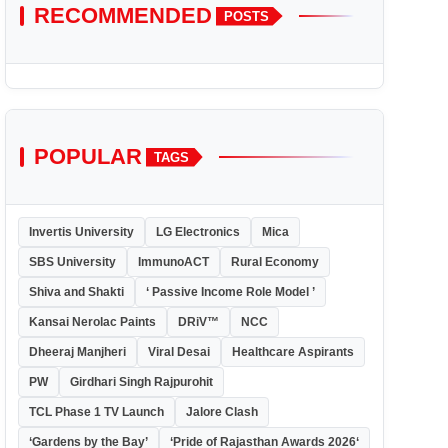
RECOMMENDED
POSTS
POPULAR
TAGS
Invertis University
LG Electronics
Mica
SBS University
ImmunoACT
Rural Economy
Shiva and Shakti
‘ Passive Income Role Model ’
Kansai Nerolac Paints
DRiV™
NCC
Dheeraj Manjheri
Viral Desai
Healthcare Aspirants
PW
Girdhari Singh Rajpurohit
TCL Phase 1 TV Launch
Jalore Clash
‘Gardens by the Bay’
‘Pride of Rajasthan Awards 2026‘