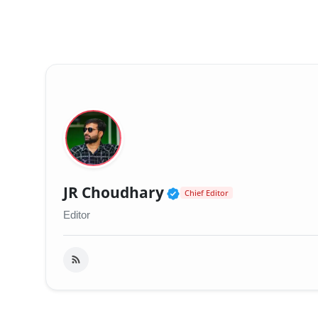
Verified Public Fig
JR Choudhary
Chief Editor
Editor