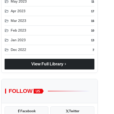
folder_open
May 2023
11
folder_open
Apr 2023
17
folder_open
Mar 2023
16
folder_open
Feb 2023
10
folder_open
Jan 2023
13
folder_open
Dec 2022
7
chevron_right
View Full Library
FOLLOW
US
Facebook
Twitter