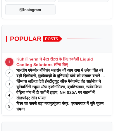
Instagram
POPULAR
POSTS
KühlTherm ने डेटा सेंटर्स के लिए स्वदेशी Liquid
1
Cooling Solutions लॉन्च किए
भारतीय एमेच्योर बॉक्सिंग महासंघ की आम सभा में उमेश सिंह को
2
बड़ी ज़िम्मेदारी, मुक्केबाज़ी के बुनियादी ढांचे को सशक्त बनाने का
वादा
लिंग्यास ललिता देवी इंस्टीट्यूट ऑफ मैनेजमेंट एंड साइंसेज ने
3
यूनिवर्सिटी स्कूल ऑफ इकोनॉमिक्स, ब्रातिस्लावा, स्लोवाकिया के
साथ अकादमिक पत्रिकाओं में प्रकाशन रणनीतियों पर एक
वेड़िया गांव में दो पक्षों में झड़प, NH-925A पर वाहनों में
4
दिवसीय कार्यशाला का आयोजन किया
तोड़फोड़; तीन घायल
विश्व का सबसे बड़ा महामृत्युंजय यंत्र: प्रयागराज में भूमि पूजन
5
संपन्न