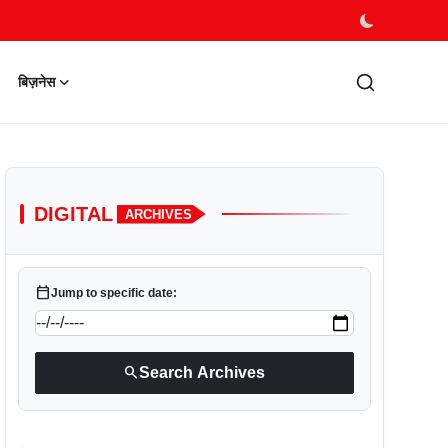
बिज़नेस
DIGITAL
ARCHIVES
calendar_today
Jump to specific date:
search
Search Archives