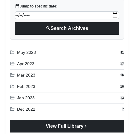
calendar_today
Jump to specific date:
search
Search Archives
folder_open
May 2023
11
folder_open
Apr 2023
17
folder_open
Mar 2023
16
folder_open
Feb 2023
10
folder_open
Jan 2023
13
folder_open
Dec 2022
7
chevron_right
View Full Library