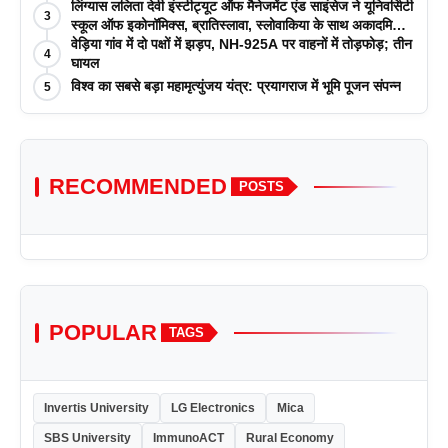
लिंग्यास ललिता देवी इंस्टीट्यूट ऑफ मैनेजमेंट एंड साइंसेज ने यूनिवर्सिटी
3
स्कूल ऑफ इकोनॉमिक्स, ब्रातिस्लावा, स्लोवाकिया के साथ अकादमिक
पत्रिकाओं में प्रकाशन रणनीतियों पर एक दिवसीय कार्यशाला का
वेड़िया गांव में दो पक्षों में झड़प, NH-925A पर वाहनों में तोड़फोड़; तीन
4
आयोजन किया
घायल
विश्व का सबसे बड़ा महामृत्युंजय यंत्र: प्रयागराज में भूमि पूजन संपन्न
5
RECOMMENDED
POSTS
POPULAR
TAGS
Invertis University
LG Electronics
Mica
SBS University
ImmunoACT
Rural Economy