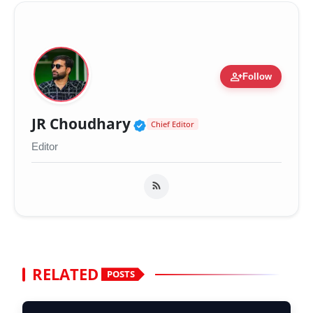
person_add
Follow
Verified Public Figure 
JR Choudhary
Chief Editor
Editor
RELATED
POSTS