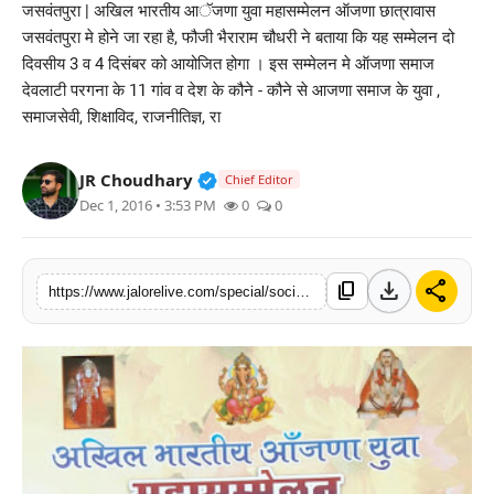
जसवंतपुरा | अखिल भारतीय आॅजणा युवा महासम्मेलन ऑजणा छात्रावास
लाइफस्टाइल
जसवंतपुरा मे होने जा रहा है, फौजी भैराराम चौधरी ने बताया कि यह सम्मेलन दो
दिवसीय 3 व 4 दिसंबर को आयोजित होगा । इस सम्मेलन मे ऑजणा समाज
मनोरंजन
देवलाटी परगना के 11 गांव व देश के कौने - कौने से आजणा समाज के युवा ,
समाजसेवी, शिक्षाविद, राजनीतिज्ञ, रा
तकनीक
Verified Public Figure • 30 Mar, 2
JR Choudhary
Chief Editor
विशेष
Dec 1, 2016 • 3:53 PM
0
0
बिज़नेस
download
share
content_copy
https://www.jalorelive.com/special/social/akhil-bhartiya-aanjna-yuva