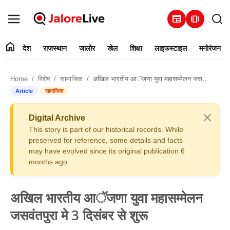
newspaper
amp_stories
home
देश
राजस्थान
जालोर
खेल
शिक्षा
लाइफस्टाइल
मनोरंजन
हमारे बारे में
Home
विशेष
सामाजिक
अखिल भारतीय आॅजणा युवा महासम्मेलन जसवंतपुरा मे 3 दिसंबर से शुरू
संपर्क करें
Article
सामाजिक
देश
Digital Archive
This story is part of our historical records. While
राजस्थान
preserved for reference, some details and facts
may have evolved since its original publication 6
months ago.
जालोर
खेल
अखिल भारतीय आॅजणा युवा महासम्मेलन
जसवंतपुरा मे 3 दिसंबर से शुरू
शिक्षा