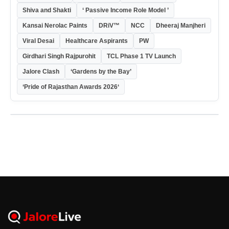
Shiva and Shakti
‘ Passive Income Role Model ’
Kansai Nerolac Paints
DRiV™
NCC
Dheeraj Manjheri
Viral Desai
Healthcare Aspirants
PW
Girdhari Singh Rajpurohit
TCL Phase 1 TV Launch
Jalore Clash
‘Gardens by the Bay’
‘Pride of Rajasthan Awards 2026‘