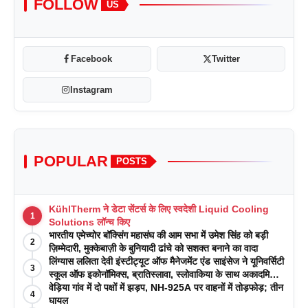
FOLLOW
US
Facebook
Twitter
Instagram
POPULAR
POSTS
KühlTherm ने डेटा सेंटर्स के लिए स्वदेशी Liquid Cooling
1
Solutions लॉन्च किए
भारतीय एमेच्योर बॉक्सिंग महासंघ की आम सभा में उमेश सिंह को बड़ी
2
ज़िम्मेदारी, मुक्केबाज़ी के बुनियादी ढांचे को सशक्त बनाने का वादा
लिंग्यास ललिता देवी इंस्टीट्यूट ऑफ मैनेजमेंट एंड साइंसेज ने यूनिवर्सिटी
3
स्कूल ऑफ इकोनॉमिक्स, ब्रातिस्लावा, स्लोवाकिया के साथ अकादमिक
पत्रिकाओं में प्रकाशन रणनीतियों पर एक दिवसीय कार्यशाला का
वेड़िया गांव में दो पक्षों में झड़प, NH-925A पर वाहनों में तोड़फोड़; तीन
4
आयोजन किया
घायल