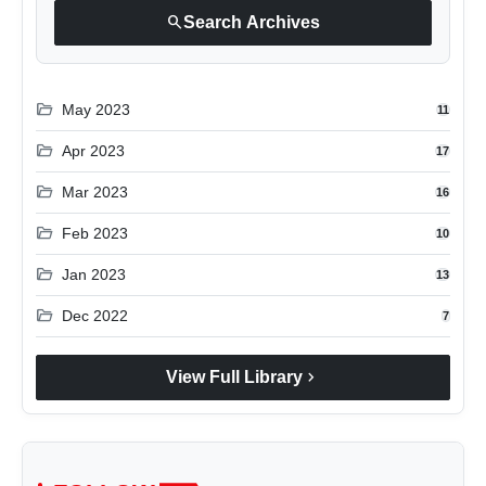
search
Search Archives
folder_open
May 2023
11
folder_open
Apr 2023
17
folder_open
Mar 2023
16
folder_open
Feb 2023
10
folder_open
Jan 2023
13
folder_open
Dec 2022
7
chevron_right
View Full Library