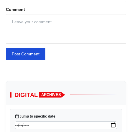
Comment
Post Comment
DIGITAL
ARCHIVES
calendar_today
Jump to specific date: