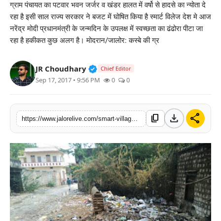
ग्राम पंचायत का पटवार भवन जर्जर व खंडर हालत में वर्षो से हादसे का न्योता दे
लाइफस्टाइल
रहा है इसी साल राज्य सरकार ने बजट में घोषित किया है स्मार्ट विलेज देश मे आज
नरेंद्र मोदी प्रधानमंत्री के जन्मदिन के उपलक्ष में स्वच्छता का ढंढोरा पीटा जा
मनोरंजन
रहा है हकीकत कुछ अलग है। मोदरान/जालोर: कस्बे की ग्र
तकनीक
Verified Public Figure • 30 Mar, 2
JR Choudhary
Chief Editor
Sep 17, 2017 • 9:56 PM
0
0
विशेष
बिज़नेस
download
share
content_copy
https://www.jalorelive.com/smart-village-modran