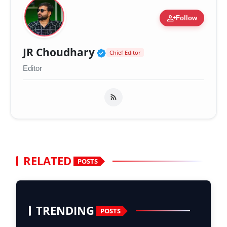
person_add
Follow
Verified Public Figure 
JR Choudhary
Chief Editor
Editor
RELATED
POSTS
TRENDING
POSTS