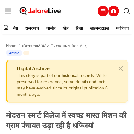
newspaper
amp_stories
home
देश
राजस्थान
जालोर
खेल
शिक्षा
लाइफस्टाइल
मनोरंजन
हमारे बारे में
Home
मोदरान स्मार्ट विलेज में स्वच्छ भारत मिशन की ग्राम पंचायत उड़ा रही है धज्जियां
संपर्क करें
Article
देश
Digital Archive
This story is part of our historical records. While
राजस्थान
preserved for reference, some details and facts
may have evolved since its original publication 6
months ago.
जालोर
खेल
मोदरान स्मार्ट विलेज में स्वच्छ भारत मिशन की
ग्राम पंचायत उड़ा रही है धज्जियां
शिक्षा