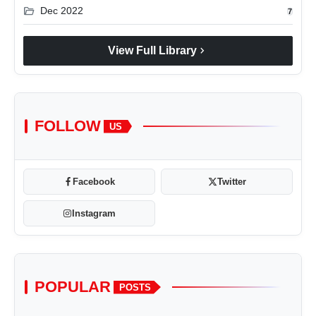
folder_open
Dec 2022
7
chevron_right
View Full Library
FOLLOW
US
Facebook
Twitter
Instagram
POPULAR
POSTS