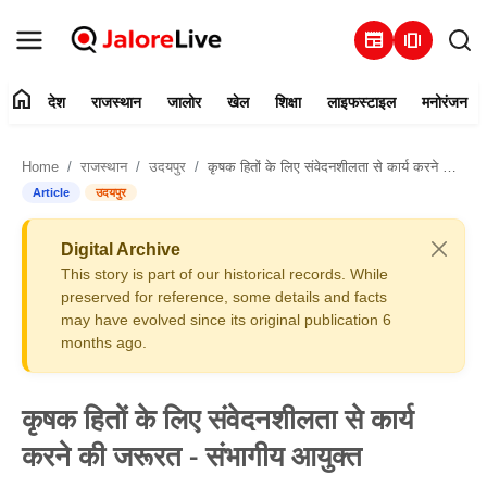
newspaper
amp_stories
home
देश
राजस्थान
जालोर
खेल
शिक्षा
लाइफस्टाइल
मनोरंजन
हमारे बारे में
Home
राजस्थान
उदयपुर
कृषक हितों के लिए संवेदनशीलता से कार्य करने की जरूरत - संभागीय आयुक्त
संपर्क करें
Article
उदयपुर
देश
Digital Archive
This story is part of our historical records. While
राजस्थान
preserved for reference, some details and facts
may have evolved since its original publication 6
months ago.
जालोर
खेल
कृषक हितों के लिए संवेदनशीलता से कार्य
करने की जरूरत - संभागीय आयुक्त
शिक्षा