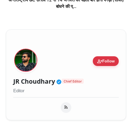
बांधने की प्...
person_add
Follow
Verified Public Figure 
JR Choudhary
Chief Editor
Editor