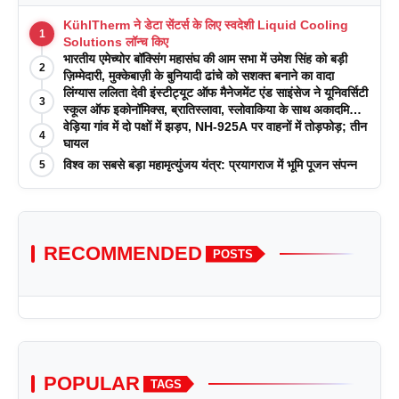
KühlTherm ने डेटा सेंटर्स के लिए स्वदेशी Liquid Cooling
1
Solutions लॉन्च किए
भारतीय एमेच्योर बॉक्सिंग महासंघ की आम सभा में उमेश सिंह को बड़ी
2
ज़िम्मेदारी, मुक्केबाज़ी के बुनियादी ढांचे को सशक्त बनाने का वादा
लिंग्यास ललिता देवी इंस्टीट्यूट ऑफ मैनेजमेंट एंड साइंसेज ने यूनिवर्सिटी
3
स्कूल ऑफ इकोनॉमिक्स, ब्रातिस्लावा, स्लोवाकिया के साथ अकादमिक
पत्रिकाओं में प्रकाशन रणनीतियों पर एक दिवसीय कार्यशाला का
वेड़िया गांव में दो पक्षों में झड़प, NH-925A पर वाहनों में तोड़फोड़; तीन
4
आयोजन किया
घायल
विश्व का सबसे बड़ा महामृत्युंजय यंत्र: प्रयागराज में भूमि पूजन संपन्न
5
RECOMMENDED
POSTS
POPULAR
TAGS