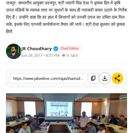
जयपुर: सम्भागीय आयुक्त उदयपुर, श्री भवानी सिंह देथा ने कृषक हित में कृषि
लाइफस्टाइल
उपज मंडियाें के व्यापक स्तर पर सुधारों के साथ ही नवाचारी कदम उठाने के निर्देश
दिए हैं। उन्होंने कहा कि हर हाल में किसानों को उनकी उपज का उचित दाम मिल
मनोरंजन
सके, इसके लिए प्रभावी कार्ययोजना तैयार की जाये। श्री देथा बुधवार को कृषक
हितो
तकनीक
Verified Public Figure • 30 Mar, 2
JR Choudhary
Chief Editor
विशेष
Jun 28, 2017 • 8:37 PM
0
0
बिज़नेस
download
share
content_copy
https://www.jalorelive.com/rajasthan/udaipur/need-to-work-sensitively-for-agricultural-interest-divisional-commissioner