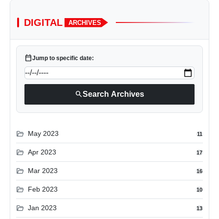
DIGITAL
ARCHIVES
calendar_today
Jump to specific date:
search
Search Archives
folder_open
May 2023
11
folder_open
Apr 2023
17
folder_open
Mar 2023
16
folder_open
Feb 2023
10
folder_open
Jan 2023
13