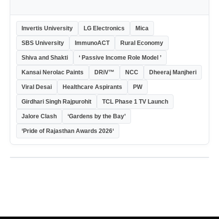
Invertis University
LG Electronics
Mica
SBS University
ImmunoACT
Rural Economy
Shiva and Shakti
‘ Passive Income Role Model ’
Kansai Nerolac Paints
DRiV™
NCC
Dheeraj Manjheri
Viral Desai
Healthcare Aspirants
PW
Girdhari Singh Rajpurohit
TCL Phase 1 TV Launch
Jalore Clash
‘Gardens by the Bay’
‘Pride of Rajasthan Awards 2026‘