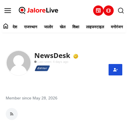
newspaper
amp_stories
home
देश
राजस्थान
जालोर
खेल
शिक्षा
लाइफस्टाइल
मनोरंजन
हमारे बारे में
संपर्क करें
Verified Media
NewsDesk
Last seen: 4 days ago
देश
Editor
राजस्थान
जालोर
Member since May 28, 2026
खेल
शिक्षा