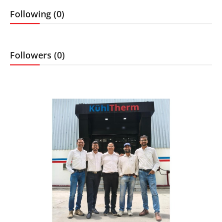
लाइफस्टाइल
Following (0)
मनोरंजन
Followers (0)
तकनीक
विशेष
बिज़नेस