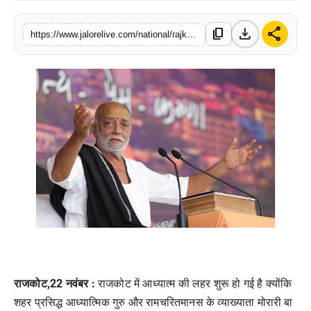
लाइफस्टाइल
download
share
content_copy
https://www.jalorelive.com/national/rajkot-is-painted-in-colours-of
मनोरंजन
तकनीक
विशेष
बिज़नेस
राजकोट
,22
नवंबर
:
राजकोट में आध्यात्म की लहर शुरू हो गई है क्योंकि
शहर प्रसिद्ध आध्यात्मिक गुरु और रामचरितमानस के व्याख्याता मोरारी बा