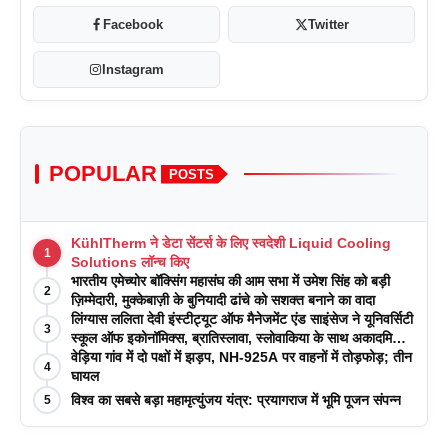
Facebook
Twitter
Instagram
POPULAR
POSTS
KühlTherm ने डेटा सेंटर्स के लिए स्वदेशी Liquid Cooling
1
Solutions लॉन्च किए
भारतीय एमेच्योर बॉक्सिंग महासंघ की आम सभा में उमेश सिंह को बड़ी
2
ज़िम्मेदारी, मुक्केबाज़ी के बुनियादी ढांचे को सशक्त बनाने का वादा
लिंग्यास ललिता देवी इंस्टीट्यूट ऑफ मैनेजमेंट एंड साइंसेज ने यूनिवर्सिटी
3
स्कूल ऑफ इकोनॉमिक्स, ब्रातिस्लावा, स्लोवाकिया के साथ अकादमिक
पत्रिकाओं में प्रकाशन रणनीतियों पर एक दिवसीय कार्यशाला का
वेड़िया गांव में दो पक्षों में झड़प, NH-925A पर वाहनों में तोड़फोड़; तीन
4
आयोजन किया
घायल
विश्व का सबसे बड़ा महामृत्युंजय यंत्र: प्रयागराज में भूमि पूजन संपन्न
5