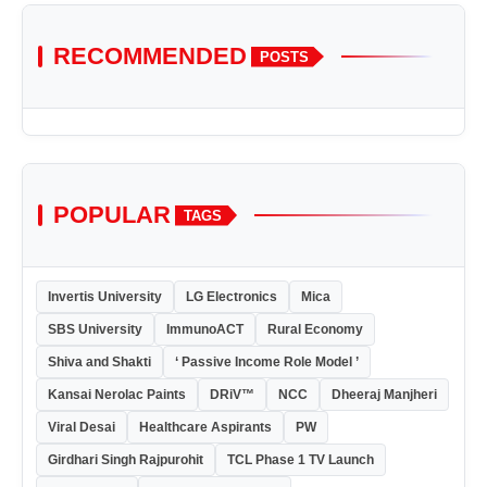
RECOMMENDED
POSTS
POPULAR
TAGS
Invertis University
LG Electronics
Mica
SBS University
ImmunoACT
Rural Economy
Shiva and Shakti
‘ Passive Income Role Model ’
Kansai Nerolac Paints
DRiV™
NCC
Dheeraj Manjheri
Viral Desai
Healthcare Aspirants
PW
Girdhari Singh Rajpurohit
TCL Phase 1 TV Launch