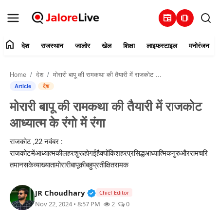
newspaper
amp_stories
home
देश
राजस्थान
जालोर
खेल
शिक्षा
लाइफस्टाइल
मनोरंजन
हमारे बारे में
Home
देश
मोरारी बापू की रामकथा की तैयारी में राजकोट आध्यात्म के रंगो में रंगा
संपर्क करें
Article
देश
मोरारी बापू की रामकथा की तैयारी में राजकोट
देश
आध्यात्म के रंगो में रंगा
राजस्थान
राजकोट ,22 नवंबर :
राजकोटमेंआध्यात्मकीलहरशुरूहोगईहैक्योंकिशहरप्रसिद्धआध्यात्मिकगुरुऔररामचरि
जालोर
तमानसकेव्याख्यातामोरारीबापूकीबहुप्रतीक्षितरामक
खेल
Verified Public Figure • 30 Mar, 2
JR Choudhary
Chief Editor
Nov 22, 2024 • 8:57 PM
2
0
शिक्षा