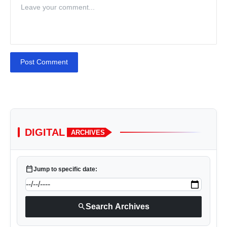
Post Comment
DIGITAL
ARCHIVES
calendar_today
Jump to specific date:
search
Search Archives