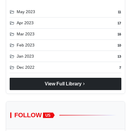
folder_open
May 2023
11
folder_open
Apr 2023
17
folder_open
Mar 2023
16
folder_open
Feb 2023
10
folder_open
Jan 2023
13
folder_open
Dec 2022
7
chevron_right
View Full Library
FOLLOW
US