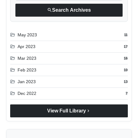
search
Search Archives
folder_open
May 2023
11
folder_open
Apr 2023
17
folder_open
Mar 2023
16
folder_open
Feb 2023
10
folder_open
Jan 2023
13
folder_open
Dec 2022
7
chevron_right
View Full Library