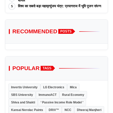
आयोजन किया
घायल
विश्व का सबसे बड़ा महामृत्युंजय यंत्र: प्रयागराज में भूमि पूजन संपन्न
5
RECOMMENDED
POSTS
POPULAR
TAGS
Invertis University
LG Electronics
Mica
SBS University
ImmunoACT
Rural Economy
Shiva and Shakti
‘ Passive Income Role Model ’
Kansai Nerolac Paints
DRiV™
NCC
Dheeraj Manjheri