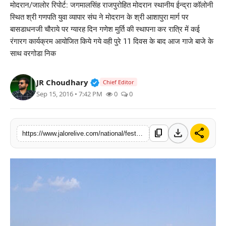
मोदरान/जालोर रिपोर्ट: जगमालसिंह राजपुरोहित मोदरान स्थानीय ईन्द्रा कॉलोनी
लाइफस्टाइल
स्थित श्री गणपति युवा व्यापार संघ ने मोदरान के श्री आशापुरा मार्ग पर
बासडाधनजी चौराये पर ग्यारह दिन गणेश मुर्ति की स्थापना कर रात्रि में कई
मनोरंजन
रंगारग कार्यक्रम आयोजित किये गये वही पुरे 11 दिवस के बाद आज गाजे बाजे के
साथ वरगोडा निक
तकनीक
Verified Public Figure • 30 Mar, 2
JR Choudhary
Chief Editor
विशेष
Sep 15, 2016 • 7:42 PM
0
0
बिज़नेस
download
share
content_copy
https://www.jalorelive.com/national/festiwal/blog-post_66