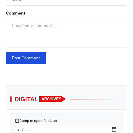
Comment
Post Comment
DIGITAL
ARCHIVES
calendar_today
Jump to specific date: