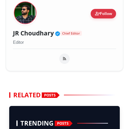
person_add
Follow
Verified Public Figure 
JR Choudhary
Chief Editor
Editor
RELATED
POSTS
TRENDING
POSTS