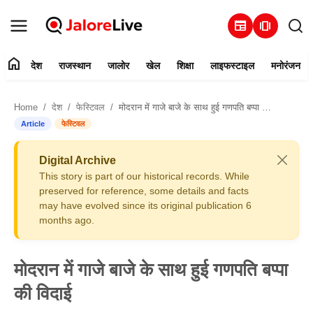
newspaper
amp_stories
home
देश
राजस्थान
जालोर
खेल
शिक्षा
लाइफस्टाइल
मनोरंजन
हमारे बारे में
Home
देश
फेस्टिवल
मोदरान में गाजे बाजे के साथ हुई गणपति बप्पा की विदाई
संपर्क करें
Article
फेस्टिवल
देश
Digital Archive
This story is part of our historical records. While
राजस्थान
preserved for reference, some details and facts
may have evolved since its original publication 6
months ago.
जालोर
खेल
मोदरान में गाजे बाजे के साथ हुई गणपति बप्पा
की विदाई
शिक्षा