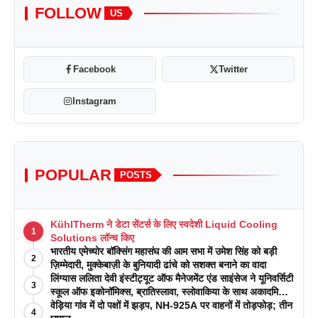
FOLLOW
US
Facebook
Twitter
Instagram
POPULAR
POSTS
KühlTherm ने डेटा सेंटर्स के लिए स्वदेशी Liquid Cooling
1
Solutions लॉन्च किए
भारतीय एमेच्योर बॉक्सिंग महासंघ की आम सभा में उमेश सिंह को बड़ी
2
ज़िम्मेदारी, मुक्केबाज़ी के बुनियादी ढांचे को सशक्त बनाने का वादा
लिंग्यास ललिता देवी इंस्टीट्यूट ऑफ मैनेजमेंट एंड साइंसेज ने यूनिवर्सिटी
3
स्कूल ऑफ इकोनॉमिक्स, ब्रातिस्लावा, स्लोवाकिया के साथ अकादमिक
पत्रिकाओं में प्रकाशन रणनीतियों पर एक दिवसीय कार्यशाला का
वेड़िया गांव में दो पक्षों में झड़प, NH-925A पर वाहनों में तोड़फोड़; तीन
4