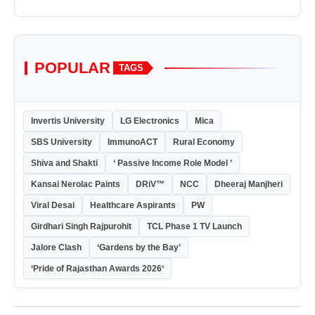
POPULAR
TAGS
Invertis University
LG Electronics
Mica
SBS University
ImmunoACT
Rural Economy
Shiva and Shakti
‘ Passive Income Role Model ’
Kansai Nerolac Paints
DRiV™
NCC
Dheeraj Manjheri
Viral Desai
Healthcare Aspirants
PW
Girdhari Singh Rajpurohit
TCL Phase 1 TV Launch
Jalore Clash
‘Gardens by the Bay’
‘Pride of Rajasthan Awards 2026‘