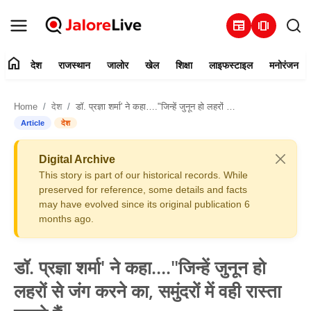
newspaper
amp_stories
home
देश
राजस्थान
जालोर
खेल
शिक्षा
लाइफस्टाइल
मनोरंजन
हमारे बारे में
Home
देश
डॉ. प्रज्ञा शर्मा' ने कहा…."जिन्हें जुनून हो लहरों से जंग करने का, समुंदरों में वही रास्ता बनाते हैं
संपर्क करें
Article
देश
देश
Digital Archive
This story is part of our historical records. While
राजस्थान
preserved for reference, some details and facts
may have evolved since its original publication 6
months ago.
जालोर
खेल
डॉ. प्रज्ञा शर्मा' ने कहा…."जिन्हें जुनून हो
लहरों से जंग करने का, समुंदरों में वही रास्ता
शिक्षा