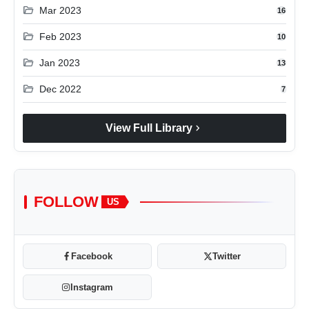
folder_open
Mar 2023
16
folder_open
Feb 2023
10
folder_open
Jan 2023
13
folder_open
Dec 2022
7
chevron_right
View Full Library
FOLLOW
US
Facebook
Twitter
Instagram