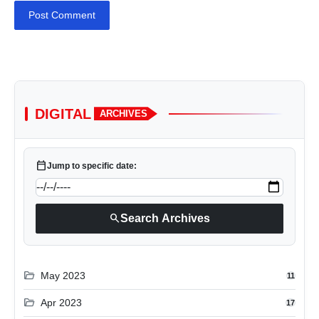
Post Comment
DIGITAL
ARCHIVES
calendar_today
Jump to specific date:
search
Search Archives
folder_open
May 2023
11
folder_open
Apr 2023
17