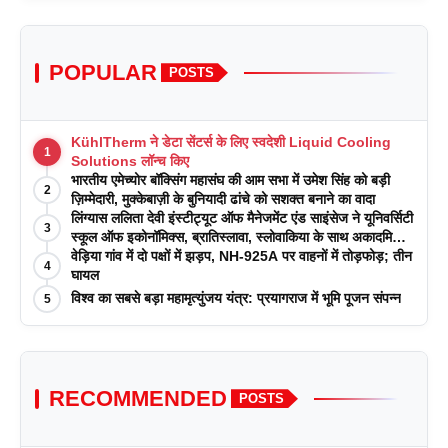
POPULAR
POSTS
KühlTherm ने डेटा सेंटर्स के लिए स्वदेशी Liquid Cooling
1
Solutions लॉन्च किए
भारतीय एमेच्योर बॉक्सिंग महासंघ की आम सभा में उमेश सिंह को बड़ी
2
ज़िम्मेदारी, मुक्केबाज़ी के बुनियादी ढांचे को सशक्त बनाने का वादा
लिंग्यास ललिता देवी इंस्टीट्यूट ऑफ मैनेजमेंट एंड साइंसेज ने यूनिवर्सिटी
3
स्कूल ऑफ इकोनॉमिक्स, ब्रातिस्लावा, स्लोवाकिया के साथ अकादमिक
पत्रिकाओं में प्रकाशन रणनीतियों पर एक दिवसीय कार्यशाला का
वेड़िया गांव में दो पक्षों में झड़प, NH-925A पर वाहनों में तोड़फोड़; तीन
4
आयोजन किया
घायल
विश्व का सबसे बड़ा महामृत्युंजय यंत्र: प्रयागराज में भूमि पूजन संपन्न
5
RECOMMENDED
POSTS