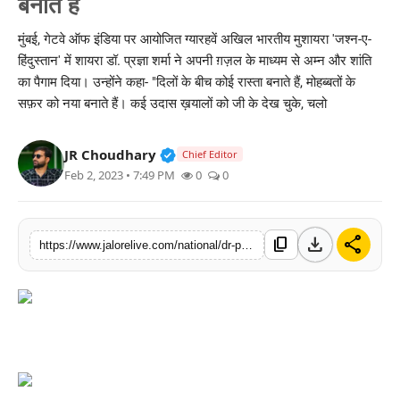
बनाते हैं
लाइफस्टाइल
मुंबई, गेटवे ऑफ इंडिया पर आयोजित ग्यारहवें अखिल भारतीय मुशायरा 'जश्न-ए-
हिंदुस्तान' में शायरा डॉ. प्रज्ञा शर्मा ने अपनी ग़ज़ल के माध्यम से अम्न और शांति
मनोरंजन
का पैगाम दिया। उन्होंने कहा- "दिलों के बीच कोई रास्ता बनाते हैं, मोहब्बतों के
सफ़र को नया बनाते हैं। कई उदास ख़यालों को जी के देख चुके, चलो
तकनीक
विशेष
Verified Public Figure • 30 Mar, 2
JR Choudhary
Chief Editor
Feb 2, 2023 • 7:49 PM
0
0
बिज़नेस
download
share
content_copy
https://www.jalorelive.com/national/dr-pragya-sharma-said-those-who-have