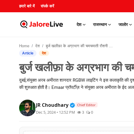
हमारे बारे में
संपर्क करें
देश
राजस्थान
जालोर
हमारे बारे में
Home
देश
बुर्ज खलीफ़ा के अग्रभाग की चमचमाती रौशनी द्वारा कायापलट
संपर्क करें
Article
देश
बुर्ज खलीफ़ा के अग्रभाग की च
देश
दुबई,संयुक्त अरब अमीरात शानदार RGBW लाइटिंग ने इस कलाकृति की दृश्य
राजस्थान
की शुरुआत होती है। Emaar प्रॉपर्टीज़ ने संयुक्त अरब अमीरात के ईद अल 
जालोर
Verified Public Figure • 3
JR Choudhary
Chief Editor
खेल
Dec 5, 2024 • 12:52 PM
3
0
शिक्षा