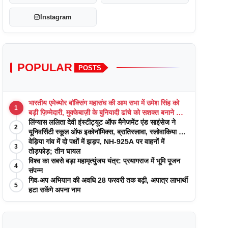
Instagram
POPULAR
POSTS
भारतीय एमेच्योर बॉक्सिंग महासंघ की आम सभा में उमेश सिंह को
1
बड़ी ज़िम्मेदारी, मुक्केबाज़ी के बुनियादी ढांचे को सशक्त बनाने का
वादा
लिंग्यास ललिता देवी इंस्टीट्यूट ऑफ मैनेजमेंट एंड साइंसेज ने
2
यूनिवर्सिटी स्कूल ऑफ इकोनॉमिक्स, ब्रातिस्लावा, स्लोवाकिया के
साथ अकादमिक पत्रिकाओं में प्रकाशन रणनीतियों पर एक
वेड़िया गांव में दो पक्षों में झड़प, NH-925A पर वाहनों में
3
दिवसीय कार्यशाला का आयोजन किया
तोड़फोड़; तीन घायल
विश्व का सबसे बड़ा महामृत्युंजय यंत्र: प्रयागराज में भूमि पूजन
4
संपन्न
गिव-अप अभियान की अवधि 28 फरवरी तक बढ़ी, अपात्र लाभार्थी
5
हटा सकेंगे अपना नाम