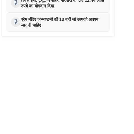
विनर्स इंस्टीट्यूट ने शहीद परिवारों के लिए 12.44 लाख
flash_on
रुपये का योगदान दिया
प्रेम मंदिर जन्माष्टमी की 10 बातें जो आपको अवश्य
flash_on
जाननी चाहिए