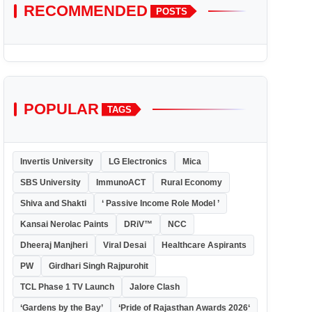
RECOMMENDED
POSTS
POPULAR
TAGS
Invertis University
LG Electronics
Mica
SBS University
ImmunoACT
Rural Economy
Shiva and Shakti
‘ Passive Income Role Model ’
Kansai Nerolac Paints
DRiV™
NCC
Dheeraj Manjheri
Viral Desai
Healthcare Aspirants
PW
Girdhari Singh Rajpurohit
TCL Phase 1 TV Launch
Jalore Clash
‘Gardens by the Bay’
‘Pride of Rajasthan Awards 2026‘