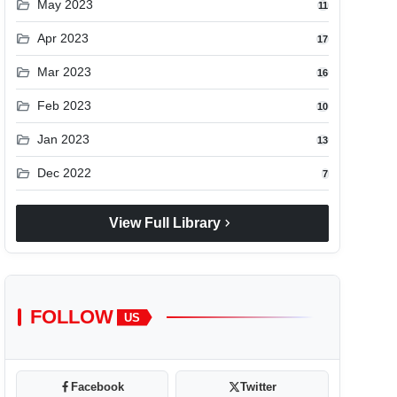
folder_open
May 2023
11
folder_open
Apr 2023
17
folder_open
Mar 2023
16
folder_open
Feb 2023
10
folder_open
Jan 2023
13
folder_open
Dec 2022
7
chevron_right
View Full Library
FOLLOW
US
Facebook
Twitter