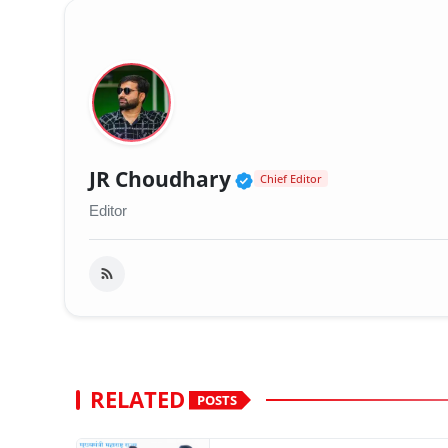
Verified Public Fig
JR Choudhary
Chief Editor
Editor
RELATED
POSTS