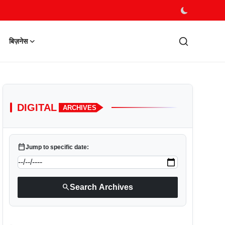
बिज़नेस
DIGITAL
ARCHIVES
calendar_today
Jump to specific date:
search
Search Archives