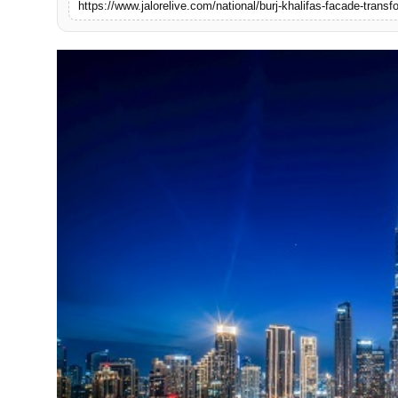
https://www.jalorelive.com/national/burj-khalifas-facade-trans
लाइफस्टाइल
मनोरंजन
तकनीक
विशेष
बिज़नेस