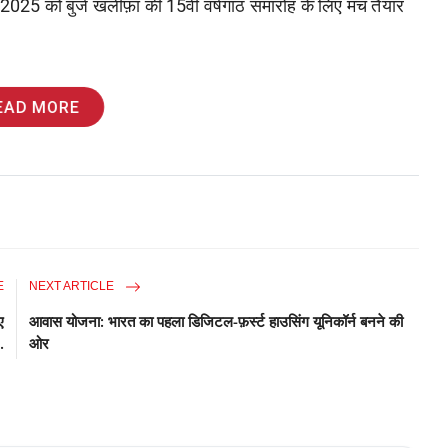
 को बुर्ज खलीफ़ा की 15वीं वर्षगांठ समारोह के लिए मंच तैयार
EAD MORE
E
NEXT ARTICLE
ए
आवास योजना: भारत का पहला डिजिटल-फ़र्स्ट हाउसिंग यूनिकॉर्न बनने की
.
ओर