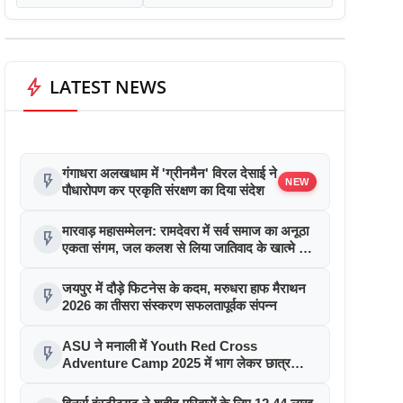
bolt
LATEST NEWS
गंगाधरा अलखधाम में 'ग्रीनमैन' विरल देसाई ने
flash_on
NEW
पौधारोपण कर प्रकृति संरक्षण का दिया संदेश
मारवाड़ महासम्मेलन: रामदेवरा में सर्व समाज का अनूठा
flash_on
एकता संगम, जल कलश से लिया जातिवाद के खात्मे का
संकल्प
जयपुर में दौड़े फिटनेस के कदम, मरुधरा हाफ मैराथन
flash_on
2026 का तीसरा संस्करण सफलतापूर्वक संपन्न
ASU ने मनाली में Youth Red Cross
flash_on
Adventure Camp 2025 में भाग लेकर छात्र
नेतृत्व को दी नई उड़ान