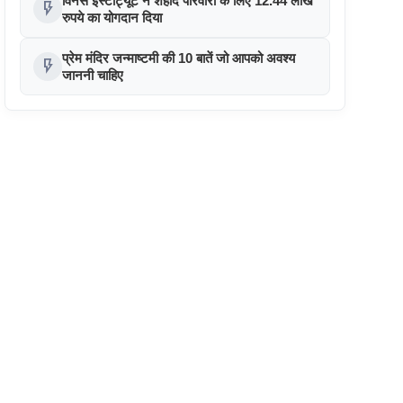
विनर्स इंस्टीट्यूट ने शहीद परिवारों के लिए 12.44 लाख
flash_on
रुपये का योगदान दिया
प्रेम मंदिर जन्माष्टमी की 10 बातें जो आपको अवश्य
flash_on
जाननी चाहिए