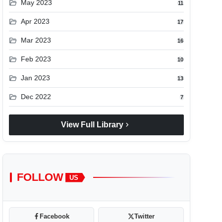
folder_open
May 2023
11
folder_open
Apr 2023
17
folder_open
Mar 2023
16
folder_open
Feb 2023
10
folder_open
Jan 2023
13
folder_open
Dec 2022
7
chevron_right
View Full Library
FOLLOW
US
Facebook
Twitter