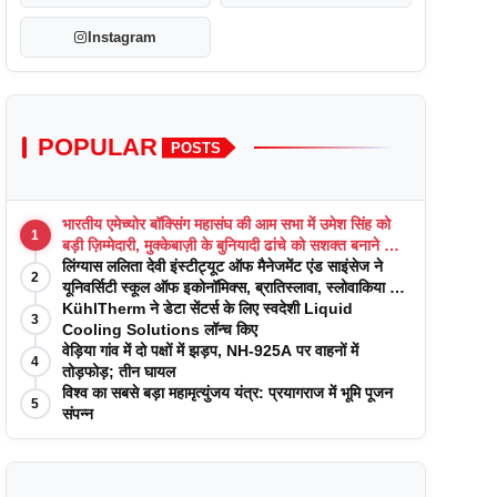
Instagram
POPULAR
POSTS
भारतीय एमेच्योर बॉक्सिंग महासंघ की आम सभा में उमेश सिंह को
1
बड़ी ज़िम्मेदारी, मुक्केबाज़ी के बुनियादी ढांचे को सशक्त बनाने का
वादा
लिंग्यास ललिता देवी इंस्टीट्यूट ऑफ मैनेजमेंट एंड साइंसेज ने
2
यूनिवर्सिटी स्कूल ऑफ इकोनॉमिक्स, ब्रातिस्लावा, स्लोवाकिया के
साथ अकादमिक पत्रिकाओं में प्रकाशन रणनीतियों पर एक
KühlTherm ने डेटा सेंटर्स के लिए स्वदेशी Liquid
3
दिवसीय कार्यशाला का आयोजन किया
Cooling Solutions लॉन्च किए
वेड़िया गांव में दो पक्षों में झड़प, NH-925A पर वाहनों में
4
तोड़फोड़; तीन घायल
विश्व का सबसे बड़ा महामृत्युंजय यंत्र: प्रयागराज में भूमि पूजन
5
संपन्न