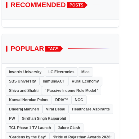
RECOMMENDED
POSTS
POPULAR
TAGS
Invertis University
LG Electronics
Mica
SBS University
ImmunoACT
Rural Economy
Shiva and Shakti
‘ Passive Income Role Model ’
Kansai Nerolac Paints
DRiV™
NCC
Dheeraj Manjheri
Viral Desai
Healthcare Aspirants
PW
Girdhari Singh Rajpurohit
TCL Phase 1 TV Launch
Jalore Clash
‘Gardens by the Bay’
‘Pride of Rajasthan Awards 2026‘