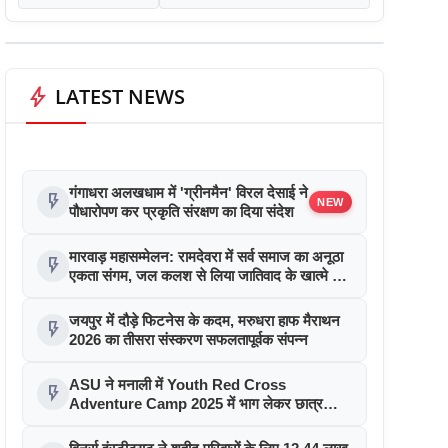
bolt
LATEST NEWS
गंगाधरा अलखधाम में 'ग्रीनमैन' विरल देसाई ने
flash_on
NEW
पौधारोपण कर प्रकृति संरक्षण का दिया संदेश
मारवाड़ महासम्मेलन: रामदेवरा में सर्व समाज का अनूठा
flash_on
एकता संगम, जल कलश से लिया जातिवाद के खात्मे का
संकल्प
जयपुर में दौड़े फिटनेस के कदम, मरुधरा हाफ मैराथन
flash_on
2026 का तीसरा संस्करण सफलतापूर्वक संपन्न
ASU ने मनाली में Youth Red Cross
flash_on
Adventure Camp 2025 में भाग लेकर छात्र
नेतृत्व को दी नई उड़ान