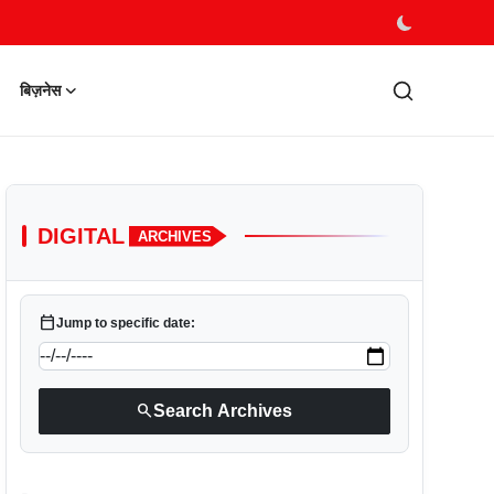
बिज़नेस
DIGITAL
ARCHIVES
calendar_today
Jump to specific date:
search
Search Archives