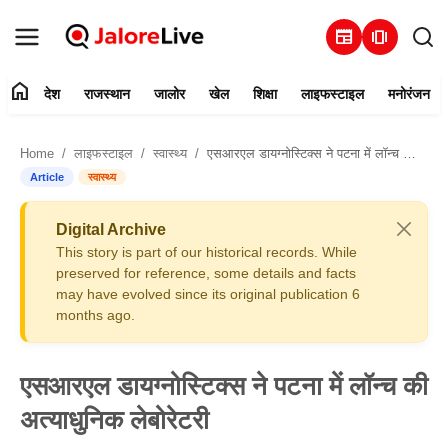
newspaper
amp_stories
home
देश
राजस्थान
जालोर
खेल
शिक्षा
लाइफस्टाइल
मनोरंजन
हमारे बारे में
Home
लाइफस्टाइल
स्वास्थ्य
एसआरएल डायग्नोस्टिक्स ने पटना में लॉन्च की अत्याधुनिक लेबोरेटरी
संपर्क करें
Article
स्वास्थ्य
देश
Digital Archive
This story is part of our historical records. While
राजस्थान
preserved for reference, some details and facts
may have evolved since its original publication 6
months ago.
जालोर
खेल
एसआरएल डायग्नोस्टिक्स ने पटना में लॉन्च की
अत्याधुनिक लेबोरेटरी
शिक्षा