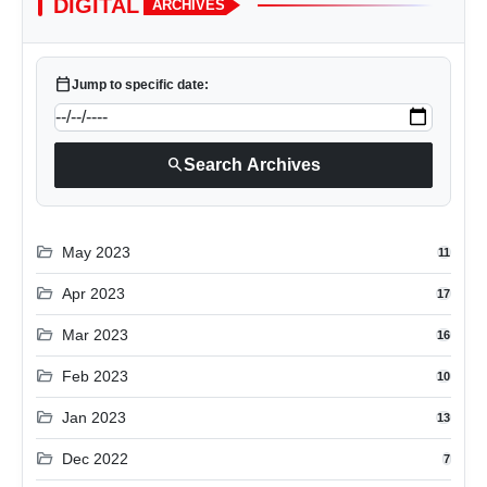
DIGITAL
ARCHIVES
calendar_today
Jump to specific date:
search
Search Archives
folder_open
May 2023
11
folder_open
Apr 2023
17
folder_open
Mar 2023
16
folder_open
Feb 2023
10
folder_open
Jan 2023
13
folder_open
Dec 2022
7