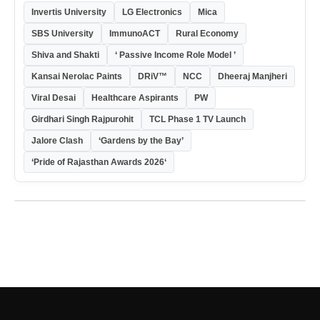
Invertis University
LG Electronics
Mica
SBS University
ImmunoACT
Rural Economy
Shiva and Shakti
‘ Passive Income Role Model ’
Kansai Nerolac Paints
DRiV™
NCC
Dheeraj Manjheri
Viral Desai
Healthcare Aspirants
PW
Girdhari Singh Rajpurohit
TCL Phase 1 TV Launch
Jalore Clash
‘Gardens by the Bay’
‘Pride of Rajasthan Awards 2026‘