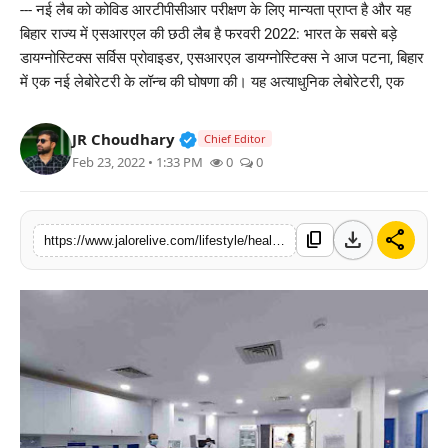
--- नई लैब को कोविड आरटीपीसीआर परीक्षण के लिए मान्यता प्राप्त है और यह
लाइफस्टाइल
बिहार राज्य में एसआरएल की छठी लैब है फरवरी 2022: भारत के सबसे बड़े
डायग्नोस्टिक्स सर्विस प्रोवाइडर, एसआरएल डायग्नोस्टिक्स ने आज पटना, बिहार
मनोरंजन
में एक नई लेबोरेटरी के लॉन्च की घोषणा की। यह अत्याधुनिक लेबोरेटरी, एक
तकनीक
Verified Public Figure • 30 Mar, 2
JR Choudhary
Chief Editor
Feb 23, 2022 • 1:33 PM
0
0
विशेष
बिज़नेस
download
share
content_copy
https://www.jalorelive.com/lifestyle/health/srl-diagnostics-launches-state-of-art