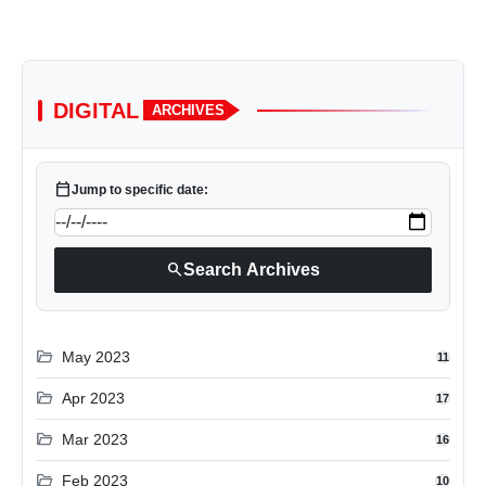
DIGITAL
ARCHIVES
calendar_today
Jump to specific date:
search
Search Archives
folder_open
May 2023
11
folder_open
Apr 2023
17
folder_open
Mar 2023
16
folder_open
Feb 2023
10