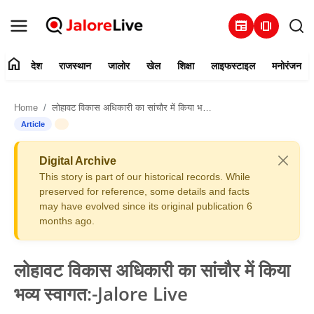
newspaper
amp_stories
home
देश
राजस्थान
जालोर
खेल
शिक्षा
लाइफस्टाइल
मनोरंजन
हमारे बारे में
Home
लोहावट विकास अधिकारी का सांचौर में किया भव्य स्वागत:-Jalore Live
संपर्क करें
Article
देश
Digital Archive
This story is part of our historical records. While
राजस्थान
preserved for reference, some details and facts
may have evolved since its original publication 6
months ago.
जालोर
खेल
लोहावट विकास अधिकारी का सांचौर में किया
भव्य स्वागत:-Jalore Live
शिक्षा