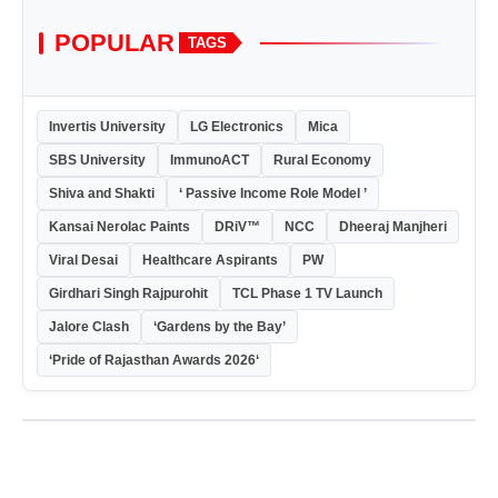
POPULAR
TAGS
Invertis University
LG Electronics
Mica
SBS University
ImmunoACT
Rural Economy
Shiva and Shakti
‘ Passive Income Role Model ’
Kansai Nerolac Paints
DRiV™
NCC
Dheeraj Manjheri
Viral Desai
Healthcare Aspirants
PW
Girdhari Singh Rajpurohit
TCL Phase 1 TV Launch
Jalore Clash
‘Gardens by the Bay’
‘Pride of Rajasthan Awards 2026‘