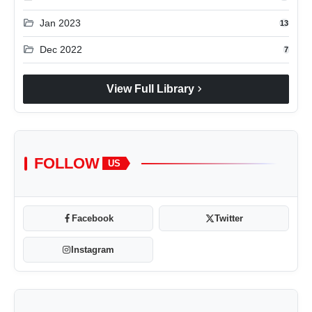
folder_open
Jan 2023
13
folder_open
Dec 2022
7
chevron_right
View Full Library
FOLLOW
US
Facebook
Twitter
Instagram