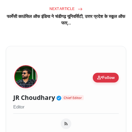
NEXT ARTICLE
फार्मेसी काउंसिल ऑफ इंडिया ने चंडीगढ़ यूनिवर्सिटी, उत्तर प्रदेश के स्कूल ऑफ
फार्...
person_add
Follow
Verified Public Figure 
JR Choudhary
Chief Editor
Editor