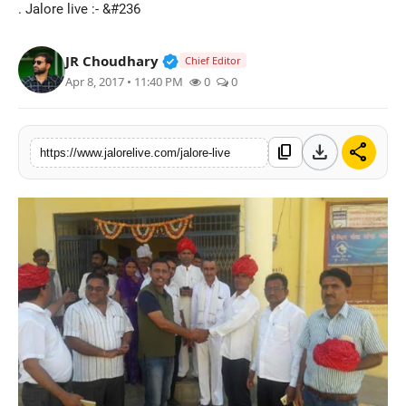
. Jalore live :- &#236
लाइफस्टाइल
Verified Public Figure • 30 Mar, 2
JR Choudhary
Chief Editor
मनोरंजन
Apr 8, 2017 • 11:40 PM
0
0
तकनीक
download
share
content_copy
विशेष
https://www.jalorelive.com/jalore-live
बिज़नेस