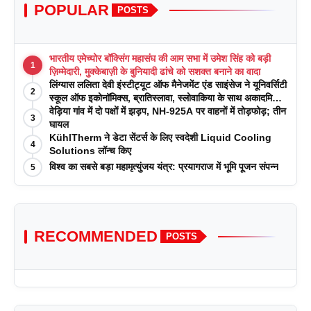
POPULAR
POSTS
भारतीय एमेच्योर बॉक्सिंग महासंघ की आम सभा में उमेश सिंह को बड़ी
1
ज़िम्मेदारी, मुक्केबाज़ी के बुनियादी ढांचे को सशक्त बनाने का वादा
लिंग्यास ललिता देवी इंस्टीट्यूट ऑफ मैनेजमेंट एंड साइंसेज ने यूनिवर्सिटी
2
स्कूल ऑफ इकोनॉमिक्स, ब्रातिस्लावा, स्लोवाकिया के साथ अकादमिक
पत्रिकाओं में प्रकाशन रणनीतियों पर एक दिवसीय कार्यशाला का
वेड़िया गांव में दो पक्षों में झड़प, NH-925A पर वाहनों में तोड़फोड़; तीन
3
आयोजन किया
घायल
KühlTherm ने डेटा सेंटर्स के लिए स्वदेशी Liquid Cooling
4
Solutions लॉन्च किए
विश्व का सबसे बड़ा महामृत्युंजय यंत्र: प्रयागराज में भूमि पूजन संपन्न
5
RECOMMENDED
POSTS