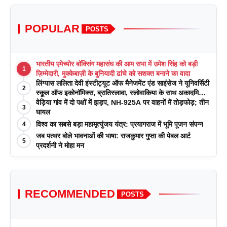
POPULAR
POSTS
भारतीय एमेच्योर बॉक्सिंग महासंघ की आम सभा में उमेश सिंह को बड़ी
1
ज़िम्मेदारी, मुक्केबाज़ी के बुनियादी ढांचे को सशक्त बनाने का वादा
लिंग्यास ललिता देवी इंस्टीट्यूट ऑफ मैनेजमेंट एंड साइंसेज ने यूनिवर्सिटी
2
स्कूल ऑफ इकोनॉमिक्स, ब्रातिस्लावा, स्लोवाकिया के साथ अकादमिक
पत्रिकाओं में प्रकाशन रणनीतियों पर एक दिवसीय कार्यशाला का
वेड़िया गांव में दो पक्षों में झड़प, NH-925A पर वाहनों में तोड़फोड़; तीन
3
आयोजन किया
घायल
विश्व का सबसे बड़ा महामृत्युंजय यंत्र: प्रयागराज में भूमि पूजन संपन्न
4
जब पत्थर बोले भावनाओं की भाषा: राजकुमार गुप्ता की पेबल आर्ट
5
प्रदर्शनी ने मोहा मन
RECOMMENDED
POSTS