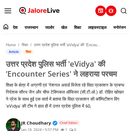
newspaper
amp_stories
home
देश
राजस्थान
जालोर
खेल
शिक्षा
लाइफस्टाइल
मनोरंजन
हमारे बारे में
Home
शिक्षा
उत्तर प्रदेश पुलिस भर्ती 'eVidya' की ‘Encounter Series' ने लहराया परचम
संपर्क करें
Article
शिक्षा
उत्तर प्रदेश पुलिस भर्ती 'eVidya' की
देश
‘Encounter Series' ने लहराया परचम
राजस्थान
शिक्षा के क्षेत्र में अग्रणी एवं 'नेशनल अवार्ड विजेता रहे विद्या प्रकाशन के प्रबन्ध
निदेशक सौरभ जैन और चीफ टेक्निकल ऑफिसर (सी.टी.ओ.) डॉ. रोहित खोखर
जालोर
ने प्रेस के साथ हुई एक वार्ता में बताया कि विद्या प्रकाशन की कॉम्पिटीशन विंग
'eVidya' की टीम ने हाल ही में उत्तर प्रदेश पुलिस में 60,
खेल
Verified Public Figure • 30 Mar, 2
JR Choudhary
शिक्षा
Chief Editor
Jan 18, 2024 • 5:57 PM
1
0