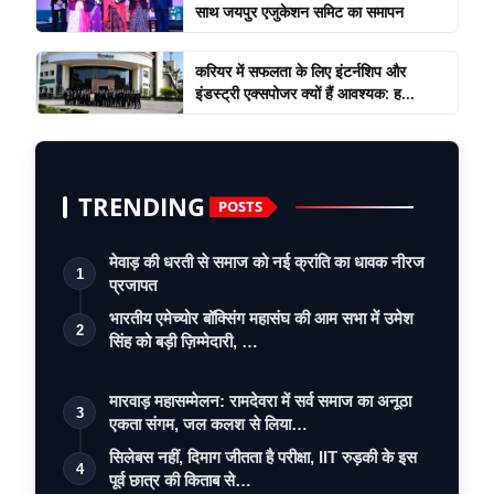
साथ जयपुर एजुकेशन समिट का समापन
करियर में सफलता के लिए इंटर्नशिप और
इंडस्ट्री एक्सपोजर क्यों हैं आवश्यक: ह...
TRENDING
POSTS
मेवाड़ की धरती से समाज को नई क्रांति का धावक नीरज
1
प्रजापत
भारतीय एमेच्योर बॉक्सिंग महासंघ की आम सभा में उमेश
2
सिंह को बड़ी ज़िम्मेदारी, …
मारवाड़ महासम्मेलन: रामदेवरा में सर्व समाज का अनूठा
3
एकता संगम, जल कलश से लिया…
सिलेबस नहीं, दिमाग जीतता है परीक्षा, IIT रुड़की के इस
4
पूर्व छात्र की किताब से…