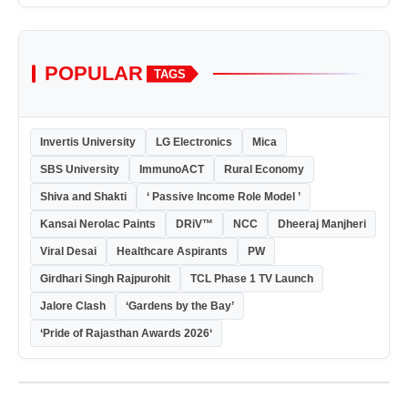
POPULAR
TAGS
Invertis University
LG Electronics
Mica
SBS University
ImmunoACT
Rural Economy
Shiva and Shakti
‘ Passive Income Role Model ’
Kansai Nerolac Paints
DRiV™
NCC
Dheeraj Manjheri
Viral Desai
Healthcare Aspirants
PW
Girdhari Singh Rajpurohit
TCL Phase 1 TV Launch
Jalore Clash
‘Gardens by the Bay’
‘Pride of Rajasthan Awards 2026‘