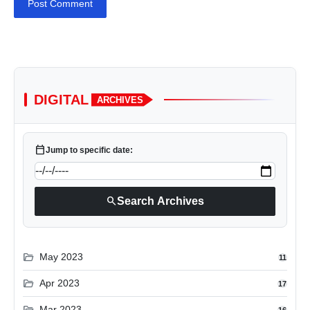
Post Comment
DIGITAL
ARCHIVES
calendar_today
Jump to specific date:
search
Search Archives
folder_open
May 2023
11
folder_open
Apr 2023
17
folder_open
Mar 2023
16