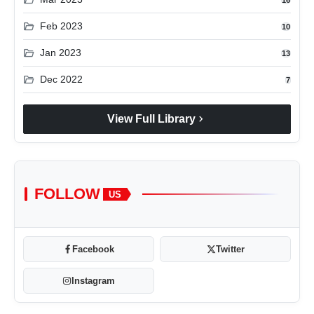
folder_open
Feb 2023
10
folder_open
Jan 2023
13
folder_open
Dec 2022
7
chevron_right
View Full Library
FOLLOW
US
Facebook
Twitter
Instagram