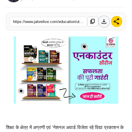
लाइफस्टाइल
download
share
content_copy
मनोरंजन
https://www.jalorelive.com/education/uttar-pradesh-police-recruitment
तकनीक
विशेष
बिज़नेस
शिक्षा के क्षेत्र में अग्रणी एवं 'नेशनल अवार्ड विजेता रहे विद्या प्रकाशन के