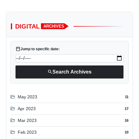
DIGITAL
ARCHIVES
calendar_today
Jump to specific date:
search
Search Archives
folder_open
May 2023
11
folder_open
Apr 2023
17
folder_open
Mar 2023
16
folder_open
Feb 2023
10