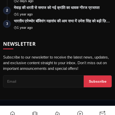
2 days ago
मेवाड़ की धरती से समाज को नई क्रांति का धावक नीरज प्रजापत
2
1 year ago
भारतीय एमेच्योर बॉक्सिंग महासंघ की आम सभा में उमेश सिंह को बड़ी ज़ि…
3
1 year ago
NEWSLETTER
Subscribe to our newsletter to receive the latest news, updates,
and exclusive content straight to your inbox. Don't miss out on
important announcements and special offers!
Subscribe
© 2026 Jalore Live - All Rights Reserved.
home
amp_stories
local_fire_department
play_circle
mark_email_unread
गोपनीयता नीति
संपादकीय नीति
नियम और शर्तें
पीआर न्यूज़वायर