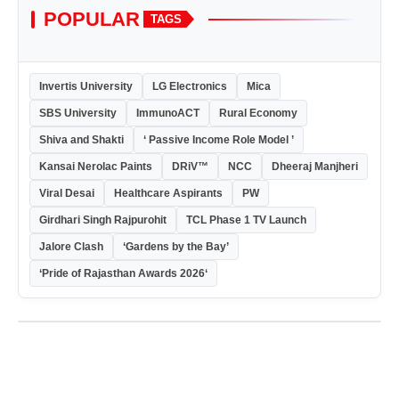
POPULAR
TAGS
Invertis University
LG Electronics
Mica
SBS University
ImmunoACT
Rural Economy
Shiva and Shakti
‘ Passive Income Role Model ’
Kansai Nerolac Paints
DRiV™
NCC
Dheeraj Manjheri
Viral Desai
Healthcare Aspirants
PW
Girdhari Singh Rajpurohit
TCL Phase 1 TV Launch
Jalore Clash
‘Gardens by the Bay’
‘Pride of Rajasthan Awards 2026‘