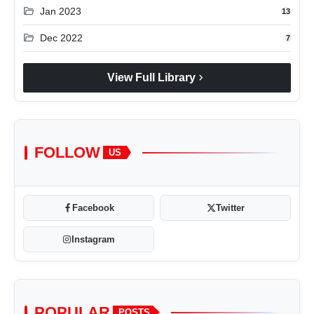
folder_open
Jan 2023
13
folder_open
Dec 2022
7
chevron_right
View Full Library
FOLLOW
US
Facebook
Twitter
Instagram
POPULAR
POSTS