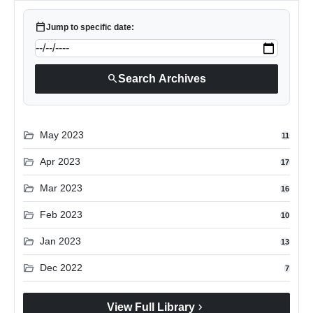
calendar_today
Jump to specific date:
search
Search Archives
folder_open
May 2023
11
folder_open
Apr 2023
17
folder_open
Mar 2023
16
folder_open
Feb 2023
10
folder_open
Jan 2023
13
folder_open
Dec 2022
7
chevron_right
View Full Library