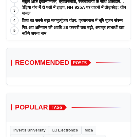
स्कूल ऑफ इकोनॉमिक्स, ब्रातिस्लावा, स्लोवाकिया के साथ अकादमिक
पत्रिकाओं में प्रकाशन रणनीतियों पर एक दिवसीय कार्यशाला का
वेड़िया गांव में दो पक्षों में झड़प, NH-925A पर वाहनों में तोड़फोड़; तीन
3
आयोजन किया
घायल
विश्व का सबसे बड़ा महामृत्युंजय यंत्र: प्रयागराज में भूमि पूजन संपन्न
4
गिव-अप अभियान की अवधि 28 फरवरी तक बढ़ी, अपात्र लाभार्थी हटा
5
सकेंगे अपना नाम
RECOMMENDED
POSTS
POPULAR
TAGS
Invertis University
LG Electronics
Mica