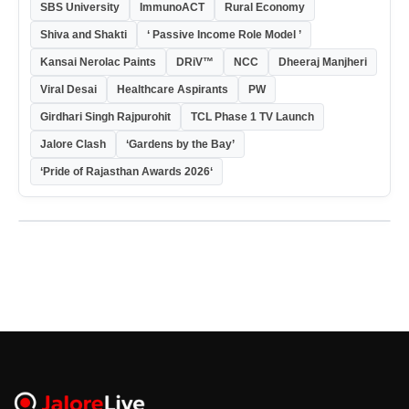
SBS University
ImmunoACT
Rural Economy
Shiva and Shakti
‘ Passive Income Role Model ’
Kansai Nerolac Paints
DRiV™
NCC
Dheeraj Manjheri
Viral Desai
Healthcare Aspirants
PW
Girdhari Singh Rajpurohit
TCL Phase 1 TV Launch
Jalore Clash
‘Gardens by the Bay’
‘Pride of Rajasthan Awards 2026‘