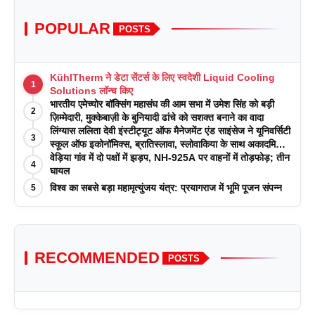
POPULAR
POSTS
KühlTherm ने डेटा सेंटर्स के लिए स्वदेशी Liquid Cooling
1
Solutions लॉन्च किए
भारतीय एमेच्योर बॉक्सिंग महासंघ की आम सभा में उमेश सिंह को बड़ी
2
ज़िम्मेदारी, मुक्केबाज़ी के बुनियादी ढांचे को सशक्त बनाने का वादा
लिंग्यास ललिता देवी इंस्टीट्यूट ऑफ मैनेजमेंट एंड साइंसेज ने यूनिवर्सिटी
3
स्कूल ऑफ इकोनॉमिक्स, ब्रातिस्लावा, स्लोवाकिया के साथ अकादमिक
पत्रिकाओं में प्रकाशन रणनीतियों पर एक दिवसीय कार्यशाला का
वेड़िया गांव में दो पक्षों में झड़प, NH-925A पर वाहनों में तोड़फोड़; तीन
4
आयोजन किया
घायल
विश्व का सबसे बड़ा महामृत्युंजय यंत्र: प्रयागराज में भूमि पूजन संपन्न
5
RECOMMENDED
POSTS