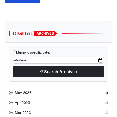
DIGITAL
ARCHIVES
calendar_today
Jump to specific date:
search
Search Archives
folder_open
May 2023
11
folder_open
Apr 2023
17
folder_open
Mar 2023
16