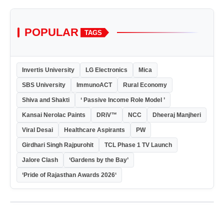
POPULAR
TAGS
Invertis University
LG Electronics
Mica
SBS University
ImmunoACT
Rural Economy
Shiva and Shakti
‘ Passive Income Role Model ’
Kansai Nerolac Paints
DRiV™
NCC
Dheeraj Manjheri
Viral Desai
Healthcare Aspirants
PW
Girdhari Singh Rajpurohit
TCL Phase 1 TV Launch
Jalore Clash
‘Gardens by the Bay’
‘Pride of Rajasthan Awards 2026‘