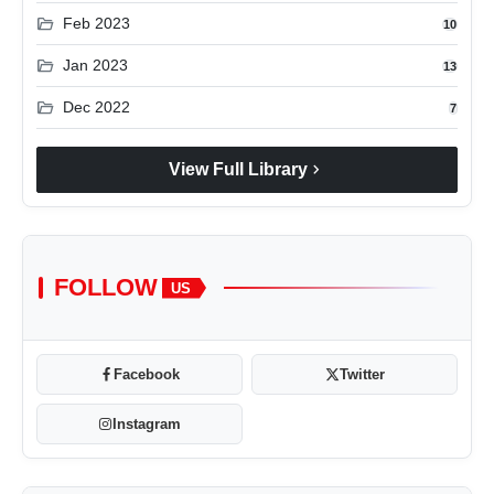
folder_open
Feb 2023
10
folder_open
Jan 2023
13
folder_open
Dec 2022
7
chevron_right
View Full Library
FOLLOW
US
Facebook
Twitter
Instagram