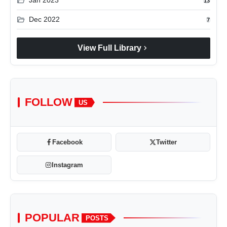
folder_open
Jan 2023
13
folder_open
Dec 2022
7
chevron_right
View Full Library
FOLLOW
US
Facebook
Twitter
Instagram
POPULAR
POSTS