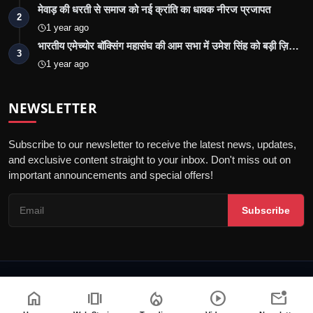
मेवाड़ की धरती से समाज को नई क्रांति का धावक नीरज प्रजापत
2
1 year ago
भारतीय एमेच्योर बॉक्सिंग महासंघ की आम सभा में उमेश सिंह को बड़ी ज़ि…
3
1 year ago
NEWSLETTER
Subscribe to our newsletter to receive the latest news, updates,
and exclusive content straight to your inbox. Don't miss out on
important announcements and special offers!
Subscribe
© 2026 Jalore Live - All Rights Reserved.
home
amp_stories
local_fire_department
play_circle
mark_email_unread
गोपनीयता नीति
संपादकीय नीति
नियम और शर्तें
पीआर न्यूज़वायर