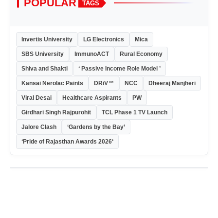
POPULAR
TAGS
Invertis University
LG Electronics
Mica
SBS University
ImmunoACT
Rural Economy
Shiva and Shakti
‘ Passive Income Role Model ’
Kansai Nerolac Paints
DRiV™
NCC
Dheeraj Manjheri
Viral Desai
Healthcare Aspirants
PW
Girdhari Singh Rajpurohit
TCL Phase 1 TV Launch
Jalore Clash
‘Gardens by the Bay’
‘Pride of Rajasthan Awards 2026‘