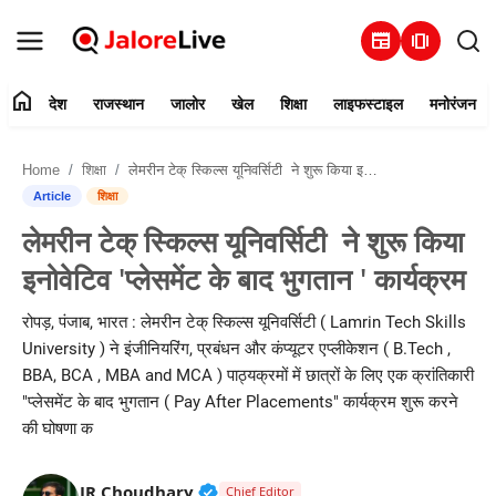
newspaper
amp_stories
home
देश
राजस्थान
जालोर
खेल
शिक्षा
लाइफस्टाइल
मनोरंजन
हमारे बारे में
Home
शिक्षा
लेमरीन टेक् स्किल्स यूनिवर्सिटी ने शुरू किया इनोवेटिव 'प्लेसमेंट के बाद भुगतान ' कार्यक्रम
संपर्क करें
Article
शिक्षा
लेमरीन टेक् स्किल्स यूनिवर्सिटी ने शुरू किया
देश
इनोवेटिव 'प्लेसमेंट के बाद भुगतान ' कार्यक्रम
राजस्थान
रोपड़, पंजाब, भारत : लेमरीन टेक् स्किल्स यूनिवर्सिटी ( Lamrin Tech Skills
University ) ने इंजीनियरिंग, प्रबंधन और कंप्यूटर एप्लीकेशन ( B.Tech ,
जालोर
BBA, BCA , MBA and MCA ) पाठ्यक्रमों में छात्रों के लिए एक क्रांतिकारी
"प्लेसमेंट के बाद भुगतान ( Pay After Placements" कार्यक्रम शुरू करने
खेल
की घोषणा क
शिक्षा
Verified Public Figure • 30 Mar, 2
JR Choudhary
Chief Editor