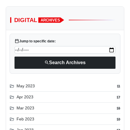
DIGITAL
ARCHIVES
calendar_today
Jump to specific date:
search
Search Archives
folder_open
May 2023
11
folder_open
Apr 2023
17
folder_open
Mar 2023
16
folder_open
Feb 2023
10