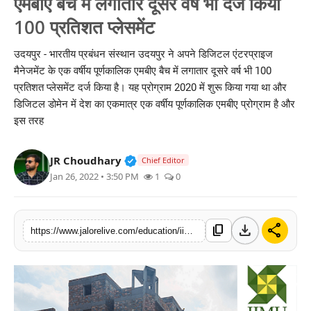
एमबीए बैच में लगातार दूसरे वर्ष भी दर्ज किया
लाइफस्टाइल
100 प्रतिशत प्लेसमेंट
मनोरंजन
उदयपुर - भारतीय प्रबंधन संस्थान उदयपुर ने अपने डिजिटल एंटरप्राइज
मैनेजमेंट के एक वर्षीय पूर्णकालिक एमबीए बैच में लगातार दूसरे वर्ष भी 100
तकनीक
प्रतिशत प्लेसमेंट दर्ज किया है। यह प्रोग्राम 2020 में शुरू किया गया था और
डिजिटल डोमेन में देश का एकमात्र एक वर्षीय पूर्णकालिक एमबीए प्रोग्राम है और
विशेष
इस तरह
बिज़नेस
Verified Public Figure • 30 Mar, 2
JR Choudhary
Chief Editor
Jan 26, 2022 • 3:50 PM
1
0
download
share
content_copy
https://www.jalorelive.com/education/iim-udaipur-registers-100-placements