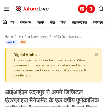
newspaper
amp_stories
home
देश
राजस्थान
जालोर
खेल
शिक्षा
लाइफस्टाइल
मनोरंजन
हमारे बारे में
Home
शिक्षा
आईआईएम उदयपुर ने अपने डिजिटल एंटरप्राइज मैनेजमेंट के एक वर्षीय पूर्णकालिक एमबीए बैच में लगातार दूसरे वर्ष भी दर्ज किया 100 प्रतिशत प्लेसमेंट
संपर्क करें
Article
शिक्षा
देश
Digital Archive
This story is part of our historical records. While
राजस्थान
preserved for reference, some details and facts
may have evolved since its original publication 6
months ago.
जालोर
खेल
आईआईएम उदयपुर ने अपने डिजिटल
एंटरप्राइज मैनेजमेंट के एक वर्षीय पूर्णकालिक
शिक्षा