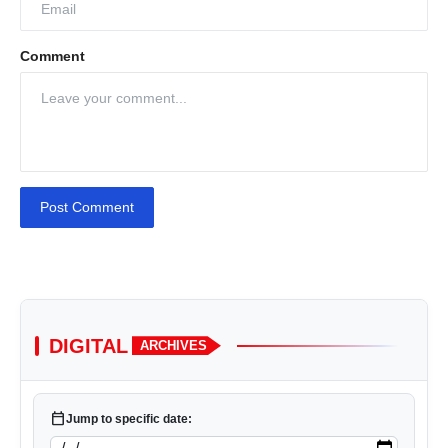
Comment
Post Comment
DIGITAL
ARCHIVES
calendar_today
Jump to specific date: