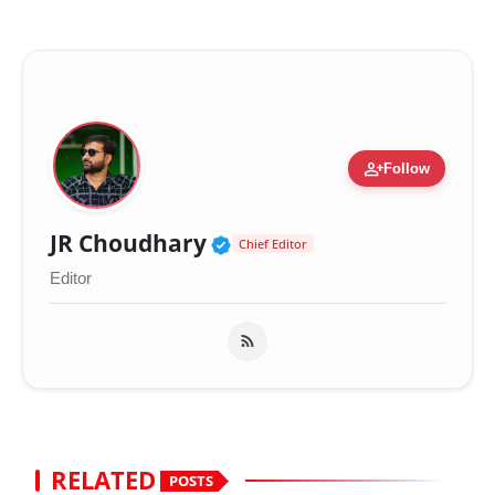
person_add
Follow
Verified Public Figure 
JR Choudhary
Chief Editor
Editor
RELATED
POSTS