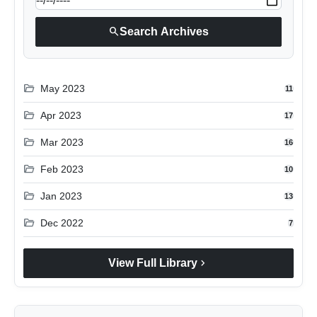
search
Search Archives
folder_open
May 2023
11
folder_open
Apr 2023
17
folder_open
Mar 2023
16
folder_open
Feb 2023
10
folder_open
Jan 2023
13
folder_open
Dec 2022
7
chevron_right
View Full Library