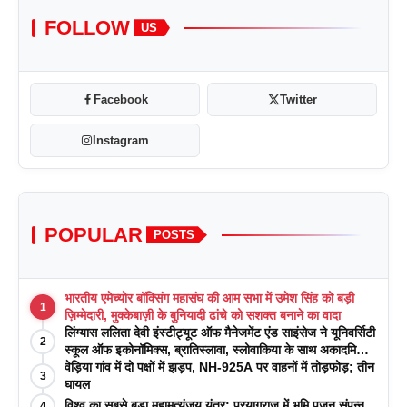
FOLLOW
US
Facebook
Twitter
Instagram
POPULAR
POSTS
भारतीय एमेच्योर बॉक्सिंग महासंघ की आम सभा में उमेश सिंह को बड़ी
1
ज़िम्मेदारी, मुक्केबाज़ी के बुनियादी ढांचे को सशक्त बनाने का वादा
लिंग्यास ललिता देवी इंस्टीट्यूट ऑफ मैनेजमेंट एंड साइंसेज ने यूनिवर्सिटी
2
स्कूल ऑफ इकोनॉमिक्स, ब्रातिस्लावा, स्लोवाकिया के साथ अकादमिक
पत्रिकाओं में प्रकाशन रणनीतियों पर एक दिवसीय कार्यशाला का
वेड़िया गांव में दो पक्षों में झड़प, NH-925A पर वाहनों में तोड़फोड़; तीन
3
आयोजन किया
घायल
विश्व का सबसे बड़ा महामृत्युंजय यंत्र: प्रयागराज में भूमि पूजन संपन्न
4