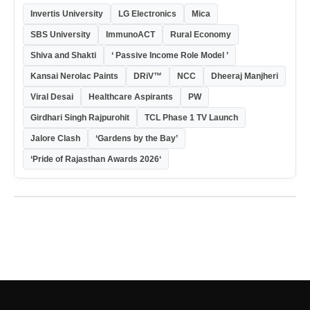
Invertis University
LG Electronics
Mica
SBS University
ImmunoACT
Rural Economy
Shiva and Shakti
‘ Passive Income Role Model ’
Kansai Nerolac Paints
DRiV™
NCC
Dheeraj Manjheri
Viral Desai
Healthcare Aspirants
PW
Girdhari Singh Rajpurohit
TCL Phase 1 TV Launch
Jalore Clash
‘Gardens by the Bay’
‘Pride of Rajasthan Awards 2026‘