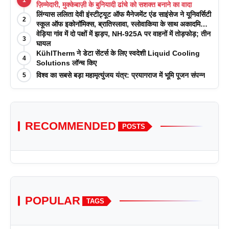
1
ज़िम्मेदारी, मुक्केबाज़ी के बुनियादी ढांचे को सशक्त बनाने का वादा
लिंग्यास ललिता देवी इंस्टीट्यूट ऑफ मैनेजमेंट एंड साइंसेज ने यूनिवर्सिटी
2
स्कूल ऑफ इकोनॉमिक्स, ब्रातिस्लावा, स्लोवाकिया के साथ अकादमिक
पत्रिकाओं में प्रकाशन रणनीतियों पर एक दिवसीय कार्यशाला का
वेड़िया गांव में दो पक्षों में झड़प, NH-925A पर वाहनों में तोड़फोड़; तीन
3
आयोजन किया
घायल
KühlTherm ने डेटा सेंटर्स के लिए स्वदेशी Liquid Cooling
4
Solutions लॉन्च किए
विश्व का सबसे बड़ा महामृत्युंजय यंत्र: प्रयागराज में भूमि पूजन संपन्न
5
RECOMMENDED
POSTS
POPULAR
TAGS