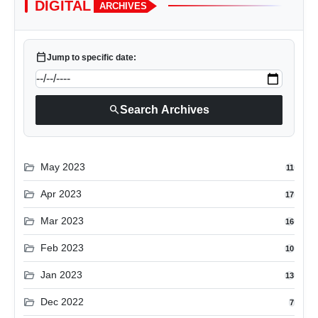
DIGITAL
ARCHIVES
calendar_today
Jump to specific date:
search
Search Archives
folder_open
May 2023
11
folder_open
Apr 2023
17
folder_open
Mar 2023
16
folder_open
Feb 2023
10
folder_open
Jan 2023
13
folder_open
Dec 2022
7