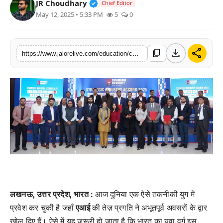
Verified Public Figure • 30 Mar, 2
JR Choudhary
Chief Editor
लाइफस्टाइल
May 12, 2025 • 5:33 PM
5
0
मनोरंजन
download
share
content_copy
https://www.jalorelive.com/education/chandigarh-university-lucknow-signed
तकनीक
विशेष
बिज़नेस
लखनऊ, उत्तर प्रदेश, भारत :
आज दुनिया एक ऐसे तकनीकी युग में
प्रवेश कर चुकी है जहाँ
एआई
की तेज़ प्रगति ने अभूतपूर्व अवसरों के द्वार
खोल दिए हैं। ऐसे में यह ज़रूरी हो जाता है कि भारत का युवा वर्ग इस