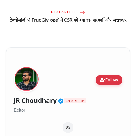
NEXT ARTICLE
टेक्नोलॉजी से TrueGiv स्कूलों में CSR को बना रहा पारदर्शी और असरदार
person_add
Follow
Verified Public Figure 
JR Choudhary
Chief Editor
Editor