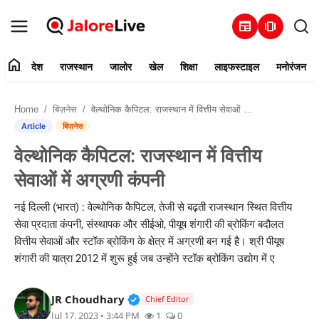
newspaper
amp_stories
home
देश
राजस्थान
जालोर
खेल
शिक्षा
लाइफस्टाइल
मनोरंजन
हमारे बारे में
Home
बिज़नेस
वेल्थोनिक कैपिटल: राजस्थान में वित्तीय सेवाओं में अग्रणी कंपनी
संपर्क करें
Article
बिज़नेस
वेल्थोनिक कैपिटल: राजस्थान में वित्तीय
देश
सेवाओं में अग्रणी कंपनी
राजस्थान
नई दिल्ली (भारत) : वेल्थोनिक कैपिटल, तेजी से बढ़ती राजस्थान स्थित वित्तीय
सेवा प्रदाता कंपनी, संस्थापक और सीईओ, पीयूष शंगारी की ब्रोकिंग बदौलत
जालोर
वित्तीय सेवाओं और स्टॉक ब्रोकिंग के क्षेत्र में अग्रणी बन गई है। श्री पीयूष
शंगारी की यात्रा 2012 में शुरू हुई जब उन्होंने स्टॉक ब्रोकिंग उद्योग में ए
खेल
Verified Public Figure • 30 Mar, 2
JR Choudhary
शिक्षा
Chief Editor
Jul 17, 2023 • 3:44 PM
1
0