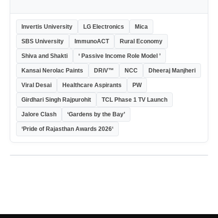
Invertis University
LG Electronics
Mica
SBS University
ImmunoACT
Rural Economy
Shiva and Shakti
‘ Passive Income Role Model ’
Kansai Nerolac Paints
DRiV™
NCC
Dheeraj Manjheri
Viral Desai
Healthcare Aspirants
PW
Girdhari Singh Rajpurohit
TCL Phase 1 TV Launch
Jalore Clash
‘Gardens by the Bay’
‘Pride of Rajasthan Awards 2026‘