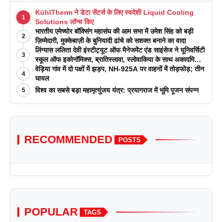
KühlTherm ने डेटा सेंटर्स के लिए स्वदेशी Liquid Cooling
1
Solutions लॉन्च किए
भारतीय एमेच्योर बॉक्सिंग महासंघ की आम सभा में उमेश सिंह को बड़ी
2
ज़िम्मेदारी, मुक्केबाज़ी के बुनियादी ढांचे को सशक्त बनाने का वादा
लिंग्यास ललिता देवी इंस्टीट्यूट ऑफ मैनेजमेंट एंड साइंसेज ने यूनिवर्सिटी
3
स्कूल ऑफ इकोनॉमिक्स, ब्रातिस्लावा, स्लोवाकिया के साथ अकादमिक
पत्रिकाओं में प्रकाशन रणनीतियों पर एक दिवसीय कार्यशाला का
वेड़िया गांव में दो पक्षों में झड़प, NH-925A पर वाहनों में तोड़फोड़; तीन
4
आयोजन किया
घायल
विश्व का सबसे बड़ा महामृत्युंजय यंत्र: प्रयागराज में भूमि पूजन संपन्न
5
RECOMMENDED
POSTS
POPULAR
TAGS