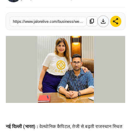
लाइफस्टाइल
download
share
content_copy
मनोरंजन
https://www.jalorelive.com/business/wealthonic-capital-leading-company-in
तकनीक
विशेष
बिज़नेस
नई दिल्ली (भारत) :
वेल्थोनिक कैपिटल, तेजी से बढ़ती राजस्थान स्थित