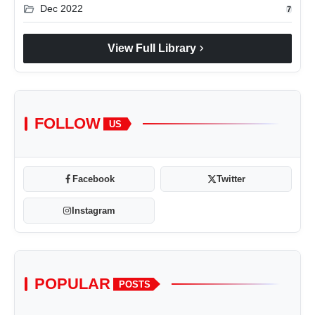
folder_open
Dec 2022
7
chevron_right
View Full Library
FOLLOW
US
Facebook
Twitter
Instagram
POPULAR
POSTS