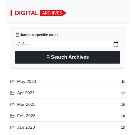
DIGITAL
ARCHIVES
calendar_today
Jump to specific date:
search
Search Archives
folder_open
May 2023
11
folder_open
Apr 2023
17
folder_open
Mar 2023
16
folder_open
Feb 2023
10
folder_open
Jan 2023
13