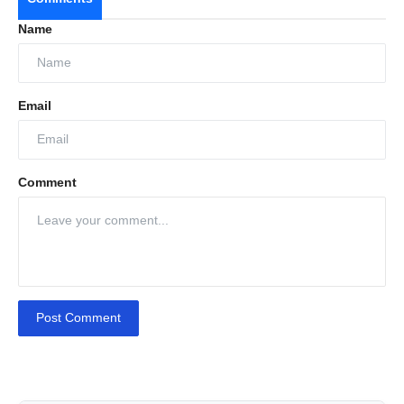
Name
Email
Comment
Post Comment