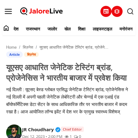
newspaper
amp_stories
home
देश
राजस्थान
जालोर
खेल
शिक्षा
लाइफस्टाइल
मनोरंजन
हमारे बारे में
Home
बिज़नेस
यूएसए आधारित जेनेटिक टेस्टिंग ब्रांड, प्रोजेनेसिस ने भारतीय बाजार में प्रवेश किया
संपर्क करें
Article
बिज़नेस
यूएसए आधारित जेनेटिक टेस्टिंग ब्रांड,
देश
प्रोजेनेसिस ने भारतीय बाजार में प्रवेश किया
राजस्थान
नई दिल्ली : यूएसए बेस्ड ग्लोबल प्रसिद्ध जेनेटिक टेस्टिंग ब्रांड, प्रोजेनेसिस ने
नई दिल्ली में अपनी पहली जेनेटिक लेबोरेटरी और चेन्नई में एक एआई एंड
जालोर
बॉयोफॉर्मेटिक्स डेटा सेंटर के साथ आधिकारिक तौर पर भारतीय बाजार में कदम
रखा है। आज आयोजित लॉन्च इवेंट में देश भर के प्रमुख स्वास्थ्य विशेषज्
खेल
Verified Public Figure • 30 Mar, 2
JR Choudhary
शिक्षा
Chief Editor
Dec 12, 2023 • 2:00 PM
1
0