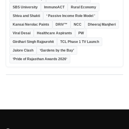
SBS University
ImmunoACT
Rural Economy
Shiva and Shakti
‘ Passive Income Role Model ’
Kansai Nerolac Paints
DRiV™
NCC
Dheeraj Manjheri
Viral Desai
Healthcare Aspirants
PW
Girdhari Singh Rajpurohit
TCL Phase 1 TV Launch
Jalore Clash
‘Gardens by the Bay’
‘Pride of Rajasthan Awards 2026‘