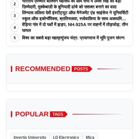
भारतीय एमेच्योर बॉक्सिंग महासंघ की आम सभा में उमेश सिंह को बड़ी
2
ज़िम्मेदारी, मुक्केबाज़ी के बुनियादी ढांचे को सशक्त बनाने का वादा
लिंग्यास ललिता देवी इंस्टीट्यूट ऑफ मैनेजमेंट एंड साइंसेज ने यूनिवर्सिटी
3
स्कूल ऑफ इकोनॉमिक्स, ब्रातिस्लावा, स्लोवाकिया के साथ अकादमिक
पत्रिकाओं में प्रकाशन रणनीतियों पर एक दिवसीय कार्यशाला का
वेड़िया गांव में दो पक्षों में झड़प, NH-925A पर वाहनों में तोड़फोड़; तीन
4
आयोजन किया
घायल
विश्व का सबसे बड़ा महामृत्युंजय यंत्र: प्रयागराज में भूमि पूजन संपन्न
5
RECOMMENDED
POSTS
POPULAR
TAGS
Invertis University
LG Electronics
Mica