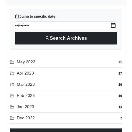
calendar_today
Jump to specific date:
search
Search Archives
folder_open
May 2023
11
folder_open
Apr 2023
17
folder_open
Mar 2023
16
folder_open
Feb 2023
10
folder_open
Jan 2023
13
folder_open
Dec 2022
7