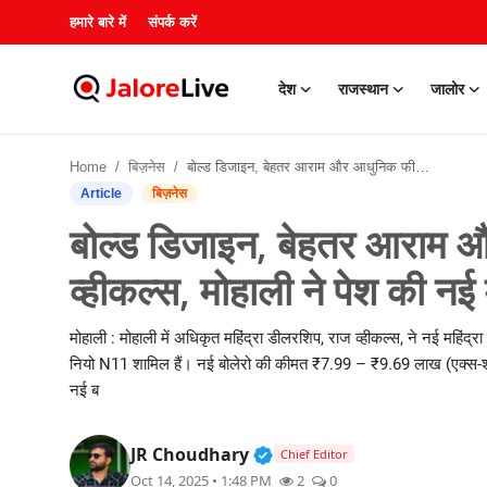
हमारे बारे में
संपर्क करें
देश
राजस्थान
जालोर
हमारे बारे में
Home
बिज़नेस
बोल्ड डिजाइन, बेहतर आराम और आधुनिक फीचर्स के साथ राज व्हीकल्स, मोहाली ने पेश की नई महिंद्रा बोलेरो रेंज!
संपर्क करें
Article
बिज़नेस
बोल्ड डिजाइन, बेहतर आराम 
देश
व्हीकल्स, मोहाली ने पेश की नई मह
राजस्थान
मोहाली : मोहाली में अधिकृत महिंद्रा डीलरशिप, राज व्हीकल्स, ने नई महिंद्र
जालोर
नियो N11 शामिल हैं। नई बोलेरो की कीमत ₹7.99 – ₹9.69 लाख (एक्स-शोर
नई ब
खेल
Verified Public Figure • 3
JR Choudhary
Chief Editor
शिक्षा
Oct 14, 2025 • 1:48 PM
2
0