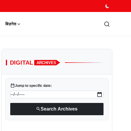
बिज़नेस
DIGITAL
ARCHIVES
calendar_today
Jump to specific date:
search
Search Archives