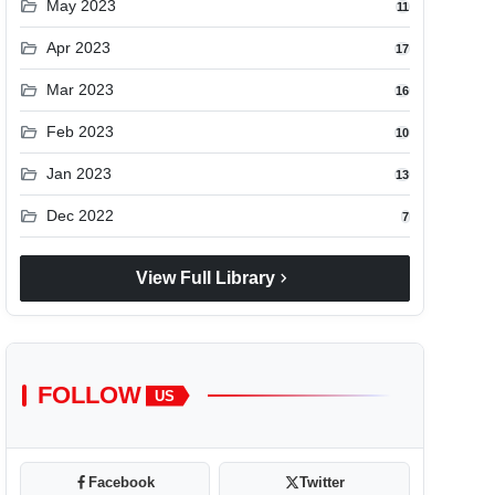
folder_open
May 2023
11
folder_open
Apr 2023
17
folder_open
Mar 2023
16
folder_open
Feb 2023
10
folder_open
Jan 2023
13
folder_open
Dec 2022
7
chevron_right
View Full Library
FOLLOW
US
Facebook
Twitter