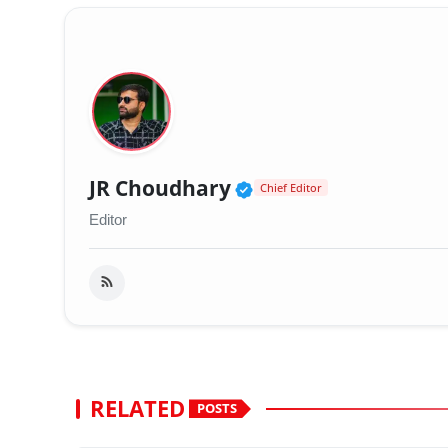
Verified Public Fig
JR Choudhary
Chief Editor
Editor
RELATED
POSTS