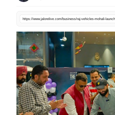
लाइफस्टाइल
मनोरंजन
https://www.jalorelive.com/business/raj-vehicles-mohali-laun
तकनीक
विशेष
बिज़नेस