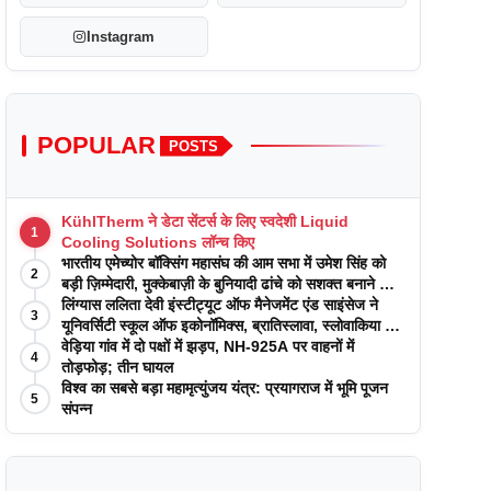
Instagram
POPULAR
POSTS
KühlTherm ने डेटा सेंटर्स के लिए स्वदेशी Liquid
1
Cooling Solutions लॉन्च किए
भारतीय एमेच्योर बॉक्सिंग महासंघ की आम सभा में उमेश सिंह को
2
बड़ी ज़िम्मेदारी, मुक्केबाज़ी के बुनियादी ढांचे को सशक्त बनाने का
वादा
लिंग्यास ललिता देवी इंस्टीट्यूट ऑफ मैनेजमेंट एंड साइंसेज ने
3
यूनिवर्सिटी स्कूल ऑफ इकोनॉमिक्स, ब्रातिस्लावा, स्लोवाकिया के
साथ अकादमिक पत्रिकाओं में प्रकाशन रणनीतियों पर एक
वेड़िया गांव में दो पक्षों में झड़प, NH-925A पर वाहनों में
4
दिवसीय कार्यशाला का आयोजन किया
तोड़फोड़; तीन घायल
विश्व का सबसे बड़ा महामृत्युंजय यंत्र: प्रयागराज में भूमि पूजन
5
संपन्न