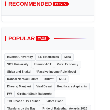
RECOMMENDED
POSTS
POPULAR
TAGS
Invertis University
LG Electronics
Mica
SBS University
ImmunoACT
Rural Economy
Shiva and Shakti
‘ Passive Income Role Model ’
Kansai Nerolac Paints
DRiV™
NCC
Dheeraj Manjheri
Viral Desai
Healthcare Aspirants
PW
Girdhari Singh Rajpurohit
TCL Phase 1 TV Launch
Jalore Clash
‘Gardens by the Bay’
‘Pride of Rajasthan Awards 2026‘