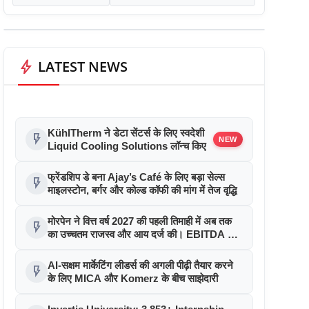
bolt
LATEST NEWS
KühlTherm ने डेटा सेंटर्स के लिए स्वदेशी
flash_on
NEW
Liquid Cooling Solutions लॉन्च किए
फ्रेंडशिप डे बना Ajay’s Café के लिए बड़ा सेल्स
flash_on
माइलस्टोन, बर्गर और कोल्ड कॉफी की मांग में तेज वृद्धि
मोरपेन ने वित्त वर्ष 2027 की पहली तिमाही में अब तक
flash_on
का उच्चतम राजस्व और आय दर्ज की। EBITDA में
207% और PAT में 394% की वृद्धि हुई। सीडीएमओ
कार्यक्रम ने पुरंतया व्यावसायीक चरण में प्रवेश किया
AI-सक्षम मार्केटिंग लीडर्स की अगली पीढ़ी तैयार करने
flash_on
के लिए MICA और Komerz के बीच साझेदारी