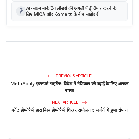
और PAT में 394% की वृद्धि हुई। सीडीएमओ कार्यक्रम ने
पुरंतया व्यावसायीक चरण में प्रवेश किया
AI-सक्षम मार्केटिंग लीडर्स की अगली पीढ़ी तैयार करने के
flash_on
लिए MICA और Komerz के बीच साझेदारी
PREVIOUS ARTICLE
MetaApply एक्सपर्ट गाइडेंस: विदेश में मेडिकल की पढ़ाई के लिए आपका
रास्ता
NEXT ARTICLE
बर्नेट होम्योपैथी द्वारा विश्व होम्योपैथी शिखर सम्मेलन ३ जर्मनी में हुआ संपन्न