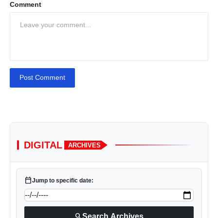
Comment
Post Comment
DIGITAL
ARCHIVES
calendar_today
Jump to specific date:
search
Search Archives