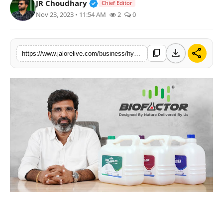
Verified Public Figure • 30 Mar, 2
JR Choudhary
Chief Editor
लाइफस्टाइल
Nov 23, 2023 • 11:54 AM
2
0
मनोरंजन
download
share
content_copy
https://www.jalorelive.com/business/hyderabad-based-biofactor-belom-to
तकनीक
विशेष
बिज़नेस