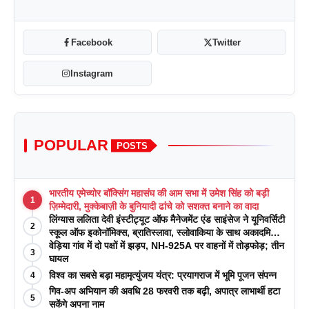
Facebook
Twitter
Instagram
POPULAR
POSTS
भारतीय एमेच्योर बॉक्सिंग महासंघ की आम सभा में उमेश सिंह को बड़ी
1
ज़िम्मेदारी, मुक्केबाज़ी के बुनियादी ढांचे को सशक्त बनाने का वादा
लिंग्यास ललिता देवी इंस्टीट्यूट ऑफ मैनेजमेंट एंड साइंसेज ने यूनिवर्सिटी
2
स्कूल ऑफ इकोनॉमिक्स, ब्रातिस्लावा, स्लोवाकिया के साथ अकादमिक
पत्रिकाओं में प्रकाशन रणनीतियों पर एक दिवसीय कार्यशाला का
वेड़िया गांव में दो पक्षों में झड़प, NH-925A पर वाहनों में तोड़फोड़; तीन
3
आयोजन किया
घायल
विश्व का सबसे बड़ा महामृत्युंजय यंत्र: प्रयागराज में भूमि पूजन संपन्न
4
गिव-अप अभियान की अवधि 28 फरवरी तक बढ़ी, अपात्र लाभार्थी हटा
5
सकेंगे अपना नाम