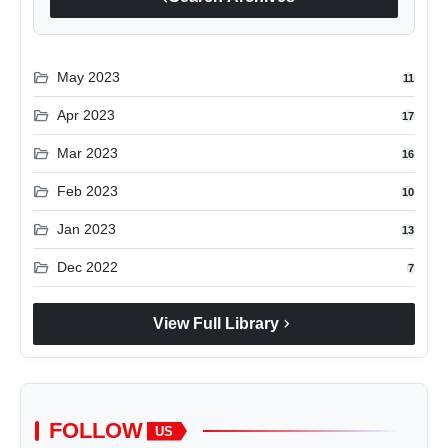
folder_open
May 2023
11
folder_open
Apr 2023
17
folder_open
Mar 2023
16
folder_open
Feb 2023
10
folder_open
Jan 2023
13
folder_open
Dec 2022
7
chevron_right
View Full Library
FOLLOW
US