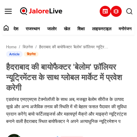
newspaper
amp_stories
home
देश
राजस्थान
जालोर
खेल
शिक्षा
लाइफस्टाइल
मनोरंजन
हमारे बारे में
Home
बिज़नेस
हैदराबाद की बायोफैक्टर 'बेलोम' फ़ॉलियर न्यूट्रिमेंटस के साथ ग्लोबल मार्केट में प्रवेश करेगी
संपर्क करें
Article
बिज़नेस
हैदराबाद की बायोफैक्टर 'बेलोम' फ़ॉलियर
देश
न्यूट्रिमेंटस के साथ ग्लोबल मार्केट में प्रवेश
राजस्थान
करेगी
जालोर
एडवांस्ड एमएएमएस टेक्नोलॉजी के साथ अब, मजबूत बेलोम सीरीज के उत्पाद
सूखे और अन्य अजैविक तनाव की स्थिति में भी बेहतर फसल पैदावार की सुविधा
खेल
प्रदान करेंगे| बायो फर्टिलाइजर्स और महत्वपूर्ण मैक्रो और माइक्रो न्यूट्रिएंट्स
बनाने वाली हैदराबाद स्थित बायोफैक्टर ने अपने अत्याधुनिक न्यूट्रिमेशन प
शिक्षा