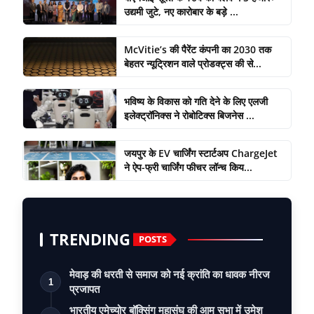
उद्यमी जुटे, नए कारोबार के बड़े ...
McVitie’s की पैरेंट कंपनी का 2030 तक
बेहतर न्यूट्रिशन वाले प्रोडक्ट्स की से...
भविष्य के विकास को गति देने के लिए एलजी
इलेक्ट्रॉनिक्स ने रोबोटिक्स बिजनेस ...
जयपुर के EV चार्जिंग स्टार्टअप ChargeJet
ने ऐप-फ्री चार्जिंग फीचर लॉन्च किय...
TRENDING
POSTS
मेवाड़ की धरती से समाज को नई क्रांति का धावक नीरज
1
प्रजापत
भारतीय एमेच्योर बॉक्सिंग महासंघ की आम सभा में उमेश