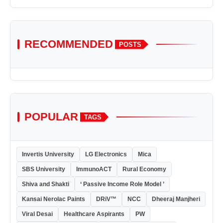
RECOMMENDED
POSTS
POPULAR
TAGS
Invertis University
LG Electronics
Mica
SBS University
ImmunoACT
Rural Economy
Shiva and Shakti
‘ Passive Income Role Model ’
Kansai Nerolac Paints
DRiV™
NCC
Dheeraj Manjheri
Viral Desai
Healthcare Aspirants
PW