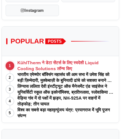
Instagram
POPULAR
POSTS
KühlTherm ने डेटा सेंटर्स के लिए स्वदेशी Liquid
1
Cooling Solutions लॉन्च किए
भारतीय एमेच्योर बॉक्सिंग महासंघ की आम सभा में उमेश सिंह को
2
बड़ी ज़िम्मेदारी, मुक्केबाज़ी के बुनियादी ढांचे को सशक्त बनाने का
वादा
लिंग्यास ललिता देवी इंस्टीट्यूट ऑफ मैनेजमेंट एंड साइंसेज ने
3
यूनिवर्सिटी स्कूल ऑफ इकोनॉमिक्स, ब्रातिस्लावा, स्लोवाकिया के
साथ अकादमिक पत्रिकाओं में प्रकाशन रणनीतियों पर एक
वेड़िया गांव में दो पक्षों में झड़प, NH-925A पर वाहनों में
4
दिवसीय कार्यशाला का आयोजन किया
तोड़फोड़; तीन घायल
विश्व का सबसे बड़ा महामृत्युंजय यंत्र: प्रयागराज में भूमि पूजन
5
संपन्न