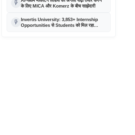
AI-सक्षम मार्केटिंग लीडर्स की अगली पीढ़ी तैयार करने
flash_on
के लिए MICA और Komerz के बीच साझेदारी
Invertis University: 3,853+ Internship
flash_on
Opportunities से Students को मिल रहा
Industry Exposure