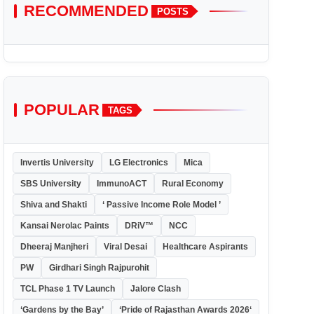
RECOMMENDED
POSTS
POPULAR
TAGS
Invertis University
LG Electronics
Mica
SBS University
ImmunoACT
Rural Economy
Shiva and Shakti
‘ Passive Income Role Model ’
Kansai Nerolac Paints
DRiV™
NCC
Dheeraj Manjheri
Viral Desai
Healthcare Aspirants
PW
Girdhari Singh Rajpurohit
TCL Phase 1 TV Launch
Jalore Clash
‘Gardens by the Bay’
‘Pride of Rajasthan Awards 2026‘