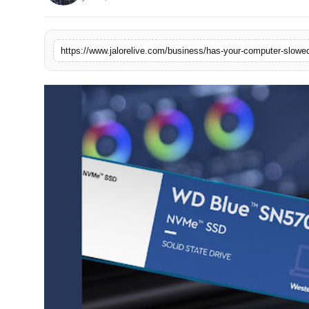
लाइफस्टाइल
मनोरंजन
https://www.jalorelive.com/business/has-your-computer-slow
तकनीक
विशेष
बिज़नेस