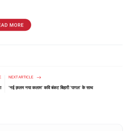
EAD MORE
E
NEXT ARTICLE
ा
'नई क़लम नया कलाम' कवि बंकट बिहारी 'पागल' के साथ