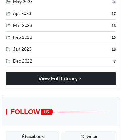
folder_open
May 2023
11
folder_open
Apr 2023
17
folder_open
Mar 2023
16
folder_open
Feb 2023
10
folder_open
Jan 2023
13
folder_open
Dec 2022
7
chevron_right
View Full Library
FOLLOW
US
Facebook
Twitter