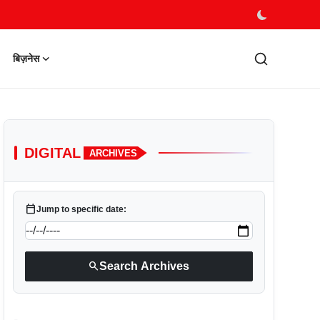
बिज़नेस
DIGITAL
ARCHIVES
calendar_today
Jump to specific date:
search
Search Archives