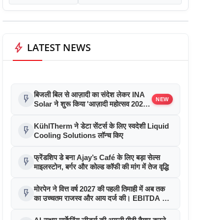
bolt
LATEST NEWS
बिजली बिल से आज़ादी का संदेश लेकर INA
flash_on
NEW
Solar ने शुरू किया 'आज़ादी महोत्सव 2026'
अभियान
KühlTherm ने डेटा सेंटर्स के लिए स्वदेशी Liquid
flash_on
Cooling Solutions लॉन्च किए
फ्रेंडशिप डे बना Ajay’s Café के लिए बड़ा सेल्स
flash_on
माइलस्टोन, बर्गर और कोल्ड कॉफी की मांग में तेज वृद्धि
मोरपेन ने वित्त वर्ष 2027 की पहली तिमाही में अब तक
flash_on
का उच्चतम राजस्व और आय दर्ज की। EBITDA में
207% और PAT में 394% की वृद्धि हुई। सीडीएमओ
कार्यक्रम ने पुरंतया व्यावसायीक चरण में प्रवेश किया