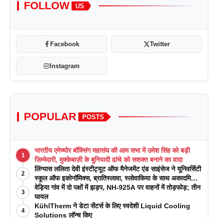
FOLLOW
US
Facebook
Twitter
Instagram
POPULAR
POSTS
भारतीय एमेच्योर बॉक्सिंग महासंघ की आम सभा में उमेश सिंह को बड़ी
1
ज़िम्मेदारी, मुक्केबाज़ी के बुनियादी ढांचे को सशक्त बनाने का वादा
लिंग्यास ललिता देवी इंस्टीट्यूट ऑफ मैनेजमेंट एंड साइंसेज ने यूनिवर्सिटी
2
स्कूल ऑफ इकोनॉमिक्स, ब्रातिस्लावा, स्लोवाकिया के साथ अकादमिक
पत्रिकाओं में प्रकाशन रणनीतियों पर एक दिवसीय कार्यशाला का
वेड़िया गांव में दो पक्षों में झड़प, NH-925A पर वाहनों में तोड़फोड़; तीन
3
आयोजन किया
घायल
KühlTherm ने डेटा सेंटर्स के लिए स्वदेशी Liquid Cooling
4
Solutions लॉन्च किए