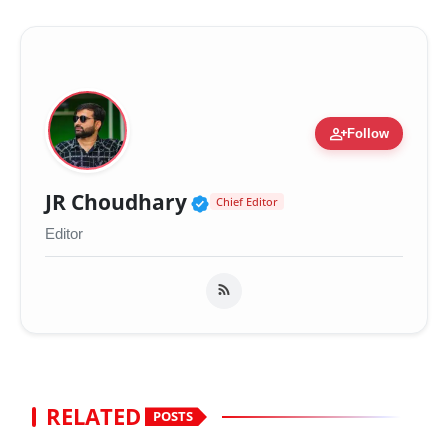
person_add
Follow
Verified Public Figure 
JR Choudhary
Chief Editor
Editor
RELATED
POSTS