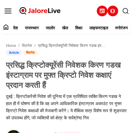
newspaper
amp_stories
home
देश
राजस्थान
जालोर
खेल
शिक्षा
लाइफस्टाइल
मनोरंजन
हमारे बारे में
Home
बिज़नेस
प्रसिद्ध क्रिप्टोक्यूरेंसी निवेशक किरण गडख इंस्टाग्राम पर मुफ्त क्रिप्टो निवेश कक्षाएं प्रदान करती हैं
संपर्क करें
Article
बिज़नेस
प्रसिद्ध क्रिप्टोक्यूरेंसी निवेशक किरण गडख
देश
इंस्टाग्राम पर मुफ्त क्रिप्टो निवेश कक्षाएं
राजस्थान
प्रदान करती हैं
जालोर
दुबई : क्रिप्टोकरेंसी निवेश की दुनिया में एक प्रतिष्ठित व्यक्ति किरण गडख ने
हाल ही में घोषणा की है कि वह अपने आधिकारिक इंस्टाग्राम अकाउंट पर मुफ्त
खेल
क्रिप्टो निवेश कक्षाओं की मेजबानी करेंगे। ये शैक्षिक सत्र विशेष रूप से शुक्रवार
को उपलब्ध होंगे, जो व्यक्तियों को क्षेत्र के सर्वश्रेष्ठ निव
शिक्षा