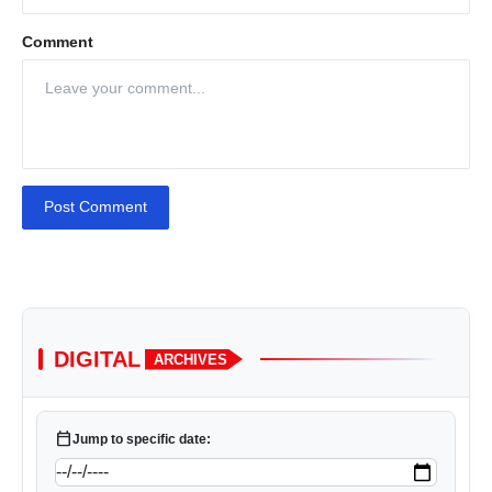
Comment
Post Comment
DIGITAL
ARCHIVES
calendar_today
Jump to specific date: