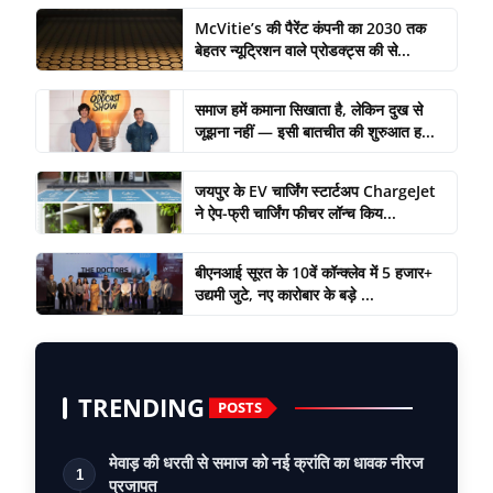
McVitie’s की पैरेंट कंपनी का 2030 तक
बेहतर न्यूट्रिशन वाले प्रोडक्ट्स की से...
समाज हमें कमाना सिखाता है, लेकिन दुख से
जूझना नहीं — इसी बातचीत की शुरुआत ह...
जयपुर के EV चार्जिंग स्टार्टअप ChargeJet
ने ऐप-फ्री चार्जिंग फीचर लॉन्च किय...
बीएनआई सूरत के 10वें कॉन्क्लेव में 5 हजार+
उद्यमी जुटे, नए कारोबार के बड़े ...
TRENDING
POSTS
मेवाड़ की धरती से समाज को नई क्रांति का धावक नीरज
1
प्रजापत