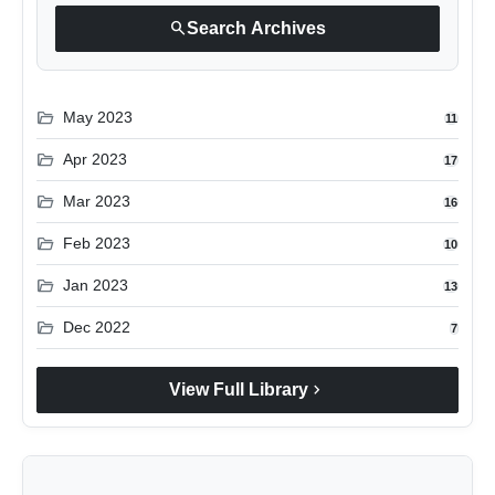
search
Search Archives
folder_open
May 2023
11
folder_open
Apr 2023
17
folder_open
Mar 2023
16
folder_open
Feb 2023
10
folder_open
Jan 2023
13
folder_open
Dec 2022
7
chevron_right
View Full Library