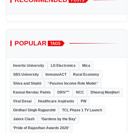
POSTS
POPULAR
TAGS
Invertis University
LG Electronics
Mica
SBS University
ImmunoACT
Rural Economy
Shiva and Shakti
‘ Passive Income Role Model ’
Kansai Nerolac Paints
DRiV™
NCC
Dheeraj Manjheri
Viral Desai
Healthcare Aspirants
PW
Girdhari Singh Rajpurohit
TCL Phase 1 TV Launch
Jalore Clash
‘Gardens by the Bay’
‘Pride of Rajasthan Awards 2026‘