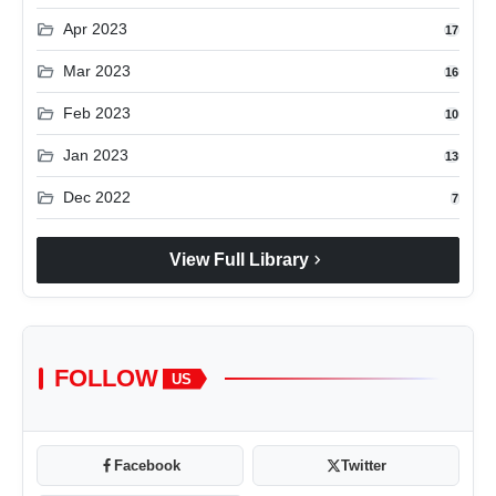
folder_open
Apr 2023
17
folder_open
Mar 2023
16
folder_open
Feb 2023
10
folder_open
Jan 2023
13
folder_open
Dec 2022
7
chevron_right
View Full Library
FOLLOW
US
Facebook
Twitter