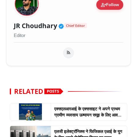
person_add
Follow
Verified Public Figure 
JR Choudhary
Chief Editor
Editor
RELATED
POSTS
एक्सएलआरआई के एक्ससाइट ने अपने प्रथम
ग्रामीण व्यवसाय ऊष्मायन समूह के लिए आव...
एलजी इलेक्ट्रॉनिक्स ने फिजिकल एआई के युग