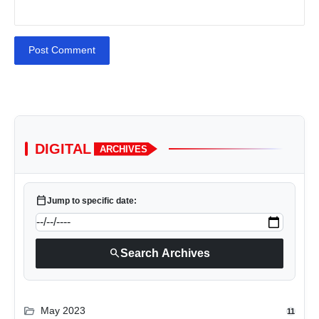
Post Comment
DIGITAL
ARCHIVES
calendar_today
Jump to specific date:
search
Search Archives
folder_open
May 2023
11