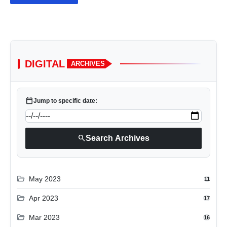
DIGITAL
ARCHIVES
calendar_today
Jump to specific date:
search
Search Archives
folder_open
May 2023
11
folder_open
Apr 2023
17
folder_open
Mar 2023
16