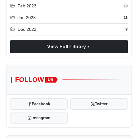
folder_open
Feb 2023
10
folder_open
Jan 2023
13
folder_open
Dec 2022
7
chevron_right
View Full Library
FOLLOW
US
Facebook
Twitter
Instagram