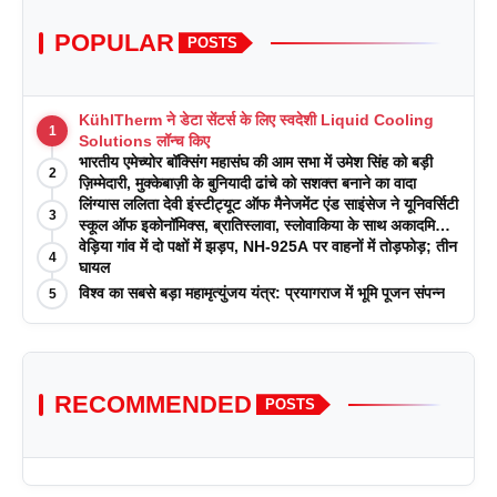
POPULAR
POSTS
KühlTherm ने डेटा सेंटर्स के लिए स्वदेशी Liquid Cooling
1
Solutions लॉन्च किए
भारतीय एमेच्योर बॉक्सिंग महासंघ की आम सभा में उमेश सिंह को बड़ी
2
ज़िम्मेदारी, मुक्केबाज़ी के बुनियादी ढांचे को सशक्त बनाने का वादा
लिंग्यास ललिता देवी इंस्टीट्यूट ऑफ मैनेजमेंट एंड साइंसेज ने यूनिवर्सिटी
3
स्कूल ऑफ इकोनॉमिक्स, ब्रातिस्लावा, स्लोवाकिया के साथ अकादमिक
पत्रिकाओं में प्रकाशन रणनीतियों पर एक दिवसीय कार्यशाला का
वेड़िया गांव में दो पक्षों में झड़प, NH-925A पर वाहनों में तोड़फोड़; तीन
4
आयोजन किया
घायल
विश्व का सबसे बड़ा महामृत्युंजय यंत्र: प्रयागराज में भूमि पूजन संपन्न
5
RECOMMENDED
POSTS