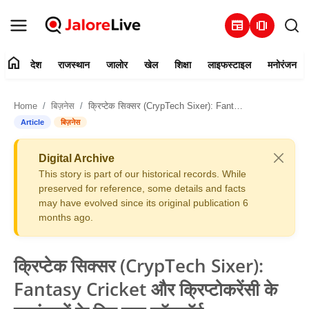
newspaper
amp_stories
home
देश
राजस्थान
जालोर
खेल
शिक्षा
लाइफस्टाइल
मनोरंजन
हमारे बारे में
Home
बिज़नेस
क्रिप्टेक सिक्सर (CrypTech Sixer): Fantasy Cricket और क्रिप्टोकरेंसी के प्रशंसकों के लिए नया प्लॅटफॉर्म
संपर्क करें
Article
बिज़नेस
देश
Digital Archive
This story is part of our historical records. While
राजस्थान
preserved for reference, some details and facts
may have evolved since its original publication 6
months ago.
जालोर
खेल
क्रिप्टेक सिक्सर (CrypTech Sixer):
Fantasy Cricket और क्रिप्टोकरेंसी के
शिक्षा