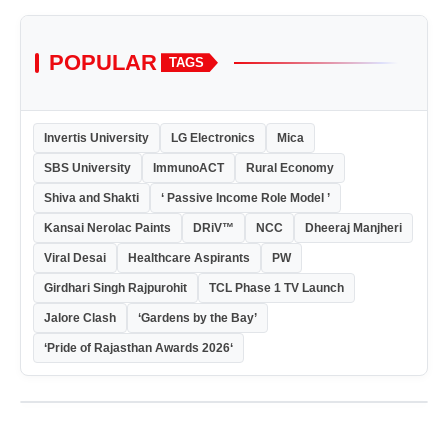
POPULAR
TAGS
Invertis University
LG Electronics
Mica
SBS University
ImmunoACT
Rural Economy
Shiva and Shakti
‘ Passive Income Role Model ’
Kansai Nerolac Paints
DRiV™
NCC
Dheeraj Manjheri
Viral Desai
Healthcare Aspirants
PW
Girdhari Singh Rajpurohit
TCL Phase 1 TV Launch
Jalore Clash
‘Gardens by the Bay’
‘Pride of Rajasthan Awards 2026‘