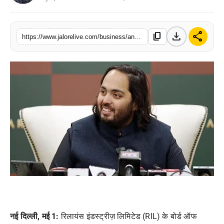
लाइफस्टाइल
download
share
content_copy
मनोरंजन
https://www.jalorelive.com/business/anant-ambani-appointed-executive
तकनीक
विशेष
बिज़नेस
नई दिल्ली, मई 1:
रिलायंस इंडस्ट्रीज़ लिमिटेड (RIL) के बोर्ड ऑफ