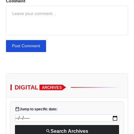
Comment
Post Comment
DIGITAL
ARCHIVES
calendar_today
Jump to specific date:
search
Search Archives