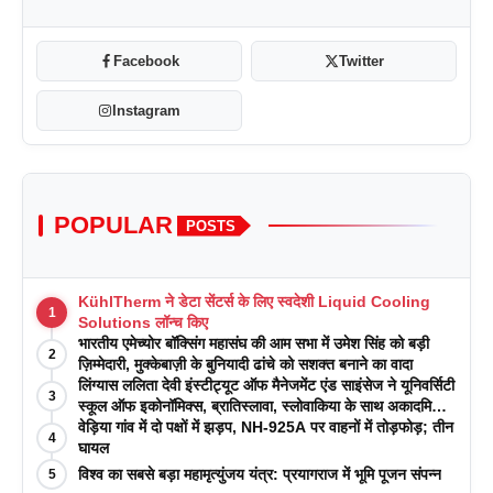
Facebook
Twitter
Instagram
POPULAR
POSTS
KühlTherm ने डेटा सेंटर्स के लिए स्वदेशी Liquid Cooling
1
Solutions लॉन्च किए
भारतीय एमेच्योर बॉक्सिंग महासंघ की आम सभा में उमेश सिंह को बड़ी
2
ज़िम्मेदारी, मुक्केबाज़ी के बुनियादी ढांचे को सशक्त बनाने का वादा
लिंग्यास ललिता देवी इंस्टीट्यूट ऑफ मैनेजमेंट एंड साइंसेज ने यूनिवर्सिटी
3
स्कूल ऑफ इकोनॉमिक्स, ब्रातिस्लावा, स्लोवाकिया के साथ अकादमिक
पत्रिकाओं में प्रकाशन रणनीतियों पर एक दिवसीय कार्यशाला का
वेड़िया गांव में दो पक्षों में झड़प, NH-925A पर वाहनों में तोड़फोड़; तीन
4
आयोजन किया
घायल
विश्व का सबसे बड़ा महामृत्युंजय यंत्र: प्रयागराज में भूमि पूजन संपन्न
5