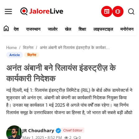
newspaper
amp_stories
home
देश
राजस्थान
जालोर
खेल
शिक्षा
लाइफस्टाइल
मनोरंजन
हमारे बारे में
Home
बिज़नेस
अनंत अंबानी बने रिलायंस इंडस्ट्रीज़ के कार्यकारी निदेशक
संपर्क करें
Article
बिज़नेस
अनंत अंबानी बने रिलायंस इंडस्ट्रीज़ के
देश
कार्यकारी निदेशक
राजस्थान
नई दिल्ली, मई 1: रिलायंस इंडस्ट्रीज़ लिमिटेड (RIL) के बोर्ड ऑफ डायरेक्टर्स ने
शुक्रवार को अनंत एम. अंबानी को कंपनी का कार्यकारी निदेशक नियुक्त किया
जालोर
है। उनका यह कार्यकाल 1 मई 2025 से अगले पांच वर्षों तक रहेगा। यह निर्णय
रिलायंस समूह के उत्तराधिकार योजना का हिस्सा है, जो भारत की सबसे बड़ी औद्यो
खेल
Verified Public Figure • 30 Mar, 2
JR Choudhary
शिक्षा
Chief Editor
May 1, 2025 • 8:52 PM
2
0