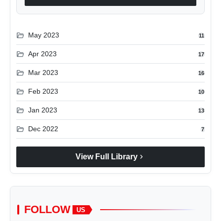
folder_open
May 2023
11
folder_open
Apr 2023
17
folder_open
Mar 2023
16
folder_open
Feb 2023
10
folder_open
Jan 2023
13
folder_open
Dec 2022
7
chevron_right
View Full Library
FOLLOW
US