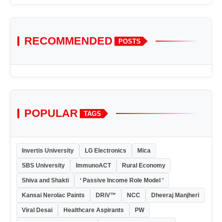
RECOMMENDED
POSTS
POPULAR
TAGS
Invertis University
LG Electronics
Mica
SBS University
ImmunoACT
Rural Economy
Shiva and Shakti
‘ Passive Income Role Model ’
Kansai Nerolac Paints
DRiV™
NCC
Dheeraj Manjheri
Viral Desai
Healthcare Aspirants
PW