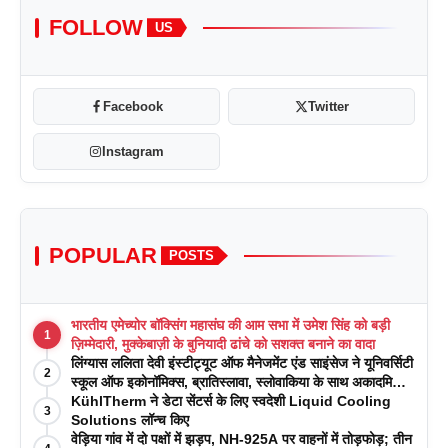
FOLLOW
US
Facebook
Twitter
Instagram
POPULAR
POSTS
भारतीय एमेच्योर बॉक्सिंग महासंघ की आम सभा में उमेश सिंह को बड़ी
1
ज़िम्मेदारी, मुक्केबाज़ी के बुनियादी ढांचे को सशक्त बनाने का वादा
लिंग्यास ललिता देवी इंस्टीट्यूट ऑफ मैनेजमेंट एंड साइंसेज ने यूनिवर्सिटी
2
स्कूल ऑफ इकोनॉमिक्स, ब्रातिस्लावा, स्लोवाकिया के साथ अकादमिक
पत्रिकाओं में प्रकाशन रणनीतियों पर एक दिवसीय कार्यशाला का
KühlTherm ने डेटा सेंटर्स के लिए स्वदेशी Liquid Cooling
3
आयोजन किया
Solutions लॉन्च किए
वेड़िया गांव में दो पक्षों में झड़प, NH-925A पर वाहनों में तोड़फोड़; तीन