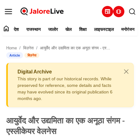
newspaper
amp_stories
home
देश
राजस्थान
जालोर
खेल
शिक्षा
लाइफस्टाइल
मनोरंजन
हमारे बारे में
Home
बिज़नेस
आयुर्वेद और उद्यमिता का एक अनूठा संगम - एस्लीकेयर वेलनेस
संपर्क करें
Article
बिज़नेस
देश
Digital Archive
This story is part of our historical records. While
राजस्थान
preserved for reference, some details and facts
may have evolved since its original publication 6
months ago.
जालोर
खेल
आयुर्वेद और उद्यमिता का एक अनूठा संगम -
एस्लीकेयर वेलनेस
शिक्षा