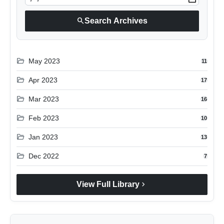
search
Search Archives
folder_open
May 2023
11
folder_open
Apr 2023
17
folder_open
Mar 2023
16
folder_open
Feb 2023
10
folder_open
Jan 2023
13
folder_open
Dec 2022
7
chevron_right
View Full Library