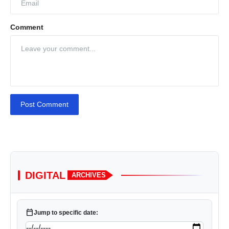
Comment
Post Comment
DIGITAL
ARCHIVES
calendar_today
Jump to specific date: