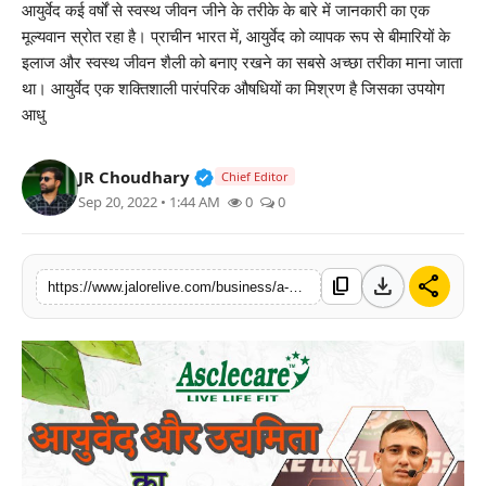
आयुर्वेद कई वर्षों से स्वस्थ जीवन जीने के तरीके के बारे में जानकारी का एक
लाइफस्टाइल
मूल्यवान स्रोत रहा है। प्राचीन भारत में, आयुर्वेद को व्यापक रूप से बीमारियों के
इलाज और स्वस्थ जीवन शैली को बनाए रखने का सबसे अच्छा तरीका माना जाता
मनोरंजन
था। आयुर्वेद एक शक्तिशाली पारंपरिक औषधियों का मिश्रण है जिसका उपयोग
आधु
तकनीक
Verified Public Figure • 30 Mar, 2
JR Choudhary
Chief Editor
विशेष
Sep 20, 2022 • 1:44 AM
0
0
बिज़नेस
download
share
content_copy
https://www.jalorelive.com/business/a-unique-confluence-of-ayurveda-and