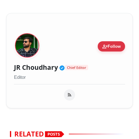
person_add
Follow
Verified Public Figure 
JR Choudhary
Chief Editor
Editor
RELATED
POSTS