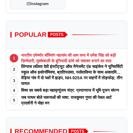
Instagram
POPULAR
POSTS
भारतीय एमेच्योर बॉक्सिंग महासंघ की आम सभा में उमेश सिंह को बड़ी
1
ज़िम्मेदारी, मुक्केबाज़ी के बुनियादी ढांचे को सशक्त बनाने का वादा
लिंग्यास ललिता देवी इंस्टीट्यूट ऑफ मैनेजमेंट एंड साइंसेज ने यूनिवर्सिटी
2
स्कूल ऑफ इकोनॉमिक्स, ब्रातिस्लावा, स्लोवाकिया के साथ अकादमिक
पत्रिकाओं में प्रकाशन रणनीतियों पर एक दिवसीय कार्यशाला का
वेड़िया गांव में दो पक्षों में झड़प, NH-925A पर वाहनों में तोड़फोड़; तीन
3
आयोजन किया
घायल
विश्व का सबसे बड़ा महामृत्युंजय यंत्र: प्रयागराज में भूमि पूजन संपन्न
4
जब पत्थर बोले भावनाओं की भाषा: राजकुमार गुप्ता की पेबल आर्ट
5
प्रदर्शनी ने मोहा मन
RECOMMENDED
POSTS