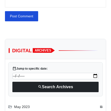
Post Comment
DIGITAL
ARCHIVES
calendar_today
Jump to specific date:
search
Search Archives
folder_open
May 2023
11