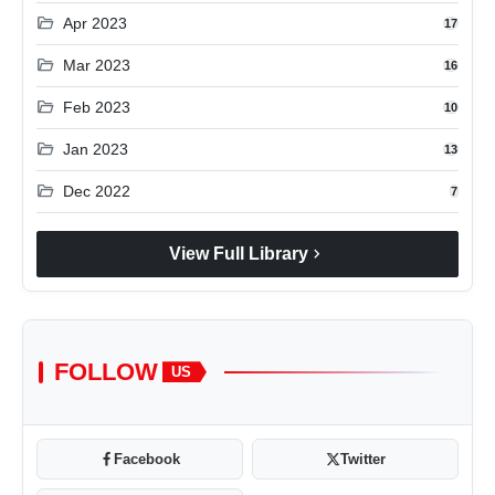
folder_open
Apr 2023
17
folder_open
Mar 2023
16
folder_open
Feb 2023
10
folder_open
Jan 2023
13
folder_open
Dec 2022
7
chevron_right
View Full Library
FOLLOW
US
Facebook
Twitter