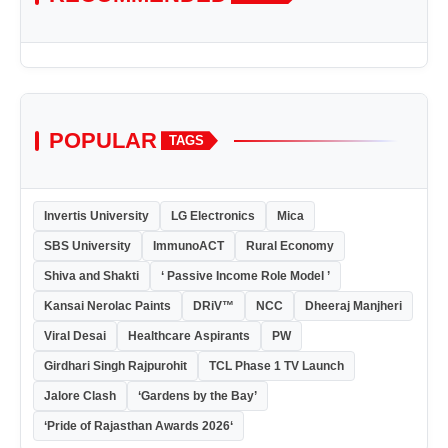
POPULAR
TAGS
Invertis University
LG Electronics
Mica
SBS University
ImmunoACT
Rural Economy
Shiva and Shakti
‘ Passive Income Role Model ’
Kansai Nerolac Paints
DRiV™
NCC
Dheeraj Manjheri
Viral Desai
Healthcare Aspirants
PW
Girdhari Singh Rajpurohit
TCL Phase 1 TV Launch
Jalore Clash
‘Gardens by the Bay’
‘Pride of Rajasthan Awards 2026‘