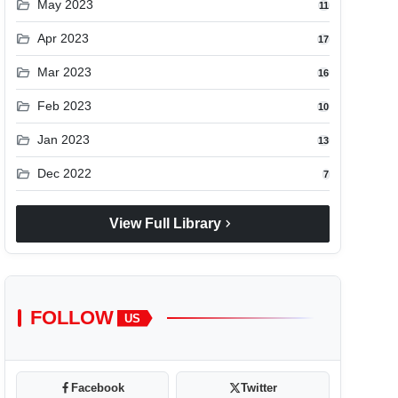
folder_open
May 2023
11
folder_open
Apr 2023
17
folder_open
Mar 2023
16
folder_open
Feb 2023
10
folder_open
Jan 2023
13
folder_open
Dec 2022
7
chevron_right
View Full Library
FOLLOW
US
Facebook
Twitter