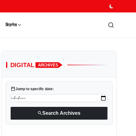
बिज़नेस
DIGITAL
ARCHIVES
calendar_today
Jump to specific date:
search
Search Archives