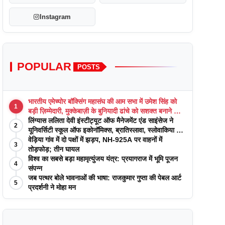
Instagram
POPULAR
POSTS
भारतीय एमेच्योर बॉक्सिंग महासंघ की आम सभा में उमेश सिंह को
1
बड़ी ज़िम्मेदारी, मुक्केबाज़ी के बुनियादी ढांचे को सशक्त बनाने का
वादा
लिंग्यास ललिता देवी इंस्टीट्यूट ऑफ मैनेजमेंट एंड साइंसेज ने
2
यूनिवर्सिटी स्कूल ऑफ इकोनॉमिक्स, ब्रातिस्लावा, स्लोवाकिया के
साथ अकादमिक पत्रिकाओं में प्रकाशन रणनीतियों पर एक
वेड़िया गांव में दो पक्षों में झड़प, NH-925A पर वाहनों में
3
दिवसीय कार्यशाला का आयोजन किया
तोड़फोड़; तीन घायल
विश्व का सबसे बड़ा महामृत्युंजय यंत्र: प्रयागराज में भूमि पूजन
4
संपन्न
जब पत्थर बोले भावनाओं की भाषा: राजकुमार गुप्ता की पेबल आर्ट
5
प्रदर्शनी ने मोहा मन