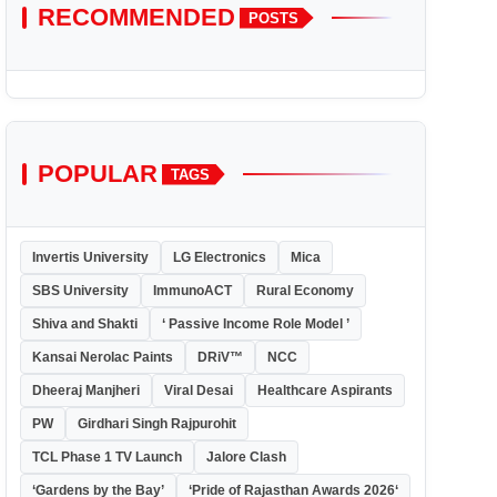
RECOMMENDED
POSTS
POPULAR
TAGS
Invertis University
LG Electronics
Mica
SBS University
ImmunoACT
Rural Economy
Shiva and Shakti
‘ Passive Income Role Model ’
Kansai Nerolac Paints
DRiV™
NCC
Dheeraj Manjheri
Viral Desai
Healthcare Aspirants
PW
Girdhari Singh Rajpurohit
TCL Phase 1 TV Launch
Jalore Clash
‘Gardens by the Bay’
‘Pride of Rajasthan Awards 2026‘